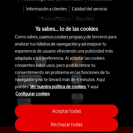
Información a clientes
Calidad del servicio
Fondos Públicos
Mapa Web
Ya sabes... lo de las cookies
Como sabes, usamos cookies propias y de terceros para
© 2026 Vodafone España S.A.U.
analizar tus hábitos de navegación y así mejorar tu
Avda. América 115, 28042 Madrid
experiencia de usuario ofreciendo una publicidad más
adaptada a tus preferencia. Al aceptar las cookies
consientes estos usos, pero podrás retirar tu
consentimiento sin problema en las funciones de tu
navegador y no te llevará más de 4 minutos. Aquí
puedes
Ver nuestra política de cookies.
Y aquí
Configurar cookies
Aceptar todas
Rechazar todas
Ayúdame a elegir