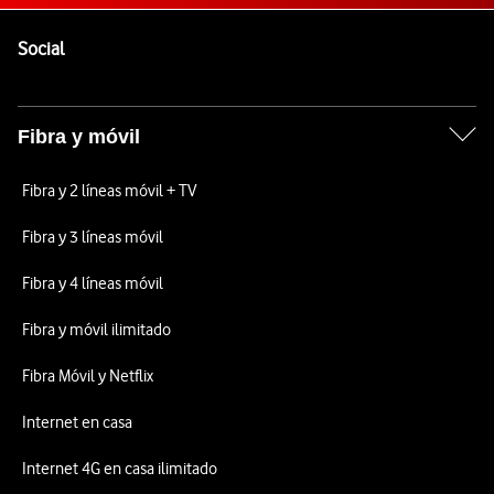
Pie de página de Vodafone
Enlaces a las redes sociales de Vodafone
Social
Fibra y móvil
Fibra y 2 líneas móvil + TV
Fibra y 3 líneas móvil
Fibra y 4 líneas móvil
Fibra y móvil ilimitado
Fibra Móvil y Netflix
Internet en casa
Internet 4G en casa ilimitado