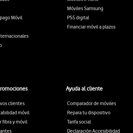
Móviles Samsung
epago Móvil
PS5 digital
Financiar móvil a plazos
nternacionales
o
promociones
Ayuda al cliente
vos clientes
Comparador de móviles
tabilidad móvil
Repara tu dispositivo
fibra y móvil
Tarifa social
iantes
Declaración Accesibilidad