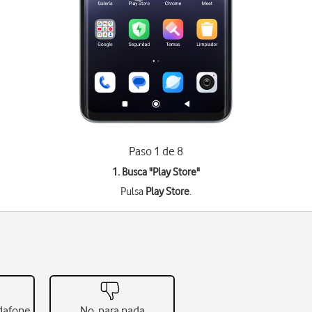
Paso 1 de 8
1. Busca "
Play Store
"
Pulsa
Play Store
.
odafone
No, para nada