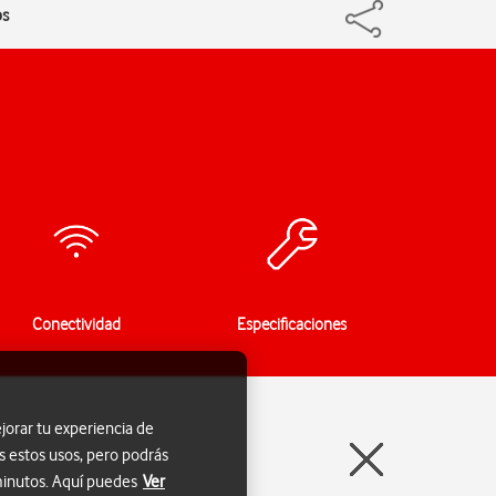
ps
Conectividad
Especificaciones
jorar tu experiencia de
s estos usos, pero podrás
 minutos. Aquí puedes
Ver