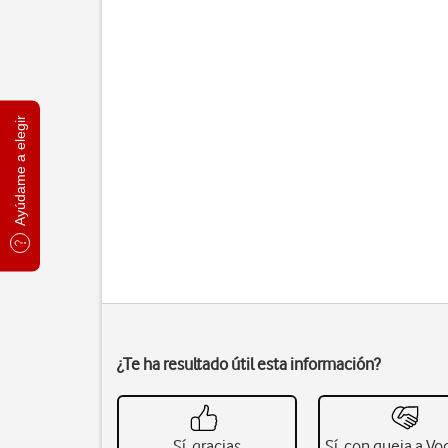
Ayúdame a elegir
¿Te ha resultado útil esta información?
Sí, gracias
Sí, con queja a V