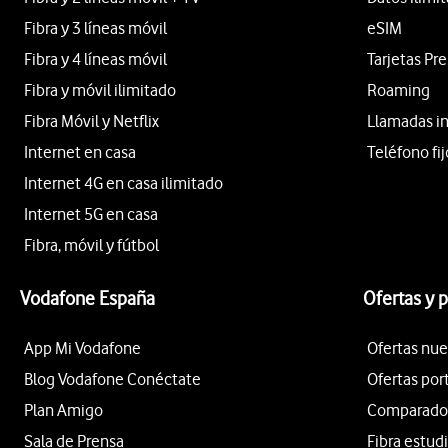
Fibra y 3 líneas móvil
eSIM
Fibra y 4 líneas móvil
Tarjetas Pr
Fibra y móvil ilimitado
Roaming
Fibra Móvil y Netflix
Llamadas i
Internet en casa
Teléfono fij
Internet 4G en casa ilimitado
Internet 5G en casa
Fibra, móvil y fútbol
Vodafone España
Ofertas y 
App Mi Vodafone
Ofertas nue
Blog Vodafone Conéctate
Ofertas por
Plan Amigo
Comparador 
Sala de Prensa
Fibra estud