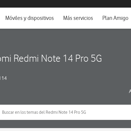
da e idioma
Móviles y dispositivos
Más servicios
Plan Amigo
fone TV
Móviles
Alianza Vodafone e Iberdrola
il 5G
Imagen y Sonido
Servicios avanzados
omi Redmi Note 14 Pro 5G
tura
Ver todos
dencias
 14