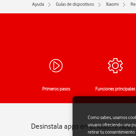
Ayuda
Guías de dispositivos
Xiaomi
Re
Primeros pasos
Funciones principales
Como sabes, usamos cookie
Desinstala apps en el Xiaomi Redm
usuario ofreciendo una pu
retirar tu consentimiento