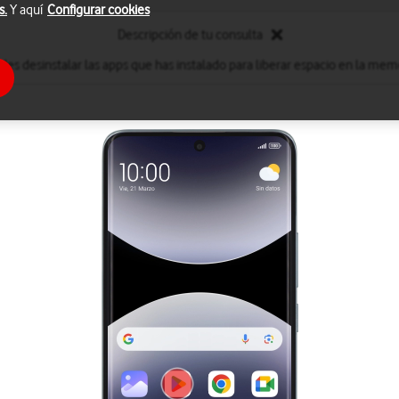
s.
Y aquí
Configurar cookies
Descripción de tu consulta
des desinstalar las apps que has instalado para liberar espacio en la memo