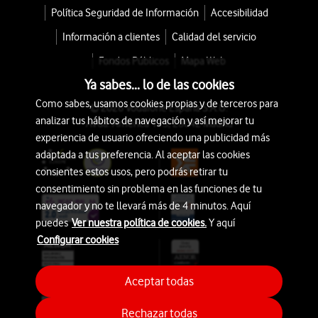
Política Seguridad de Información
Accesibilidad
Información a clientes
Calidad del servicio
Fondos Públicos
Mapa Web
Ya sabes... lo de las cookies
Como sabes, usamos cookies propias y de terceros para
© 2026 Vodafone España S.A.U.
analizar tus hábitos de navegación y así mejorar tu
Avda. América 115, 28042 Madrid
experiencia de usuario ofreciendo una publicidad más
adaptada a tus preferencia. Al aceptar las cookies
consientes estos usos, pero podrás retirar tu
consentimiento sin problema en las funciones de tu
navegador y no te llevará más de 4 minutos. Aquí
puedes
Ver nuestra política de cookies.
Y aquí
Configurar cookies
Aceptar todas
Rechazar todas