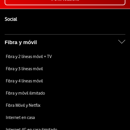
Pie de página de Vodafone
Enlaces a las redes sociales de Vodafone
Social
Fibra y móvil
Fibra y 2 líneas móvil + TV
Fibra y 3 líneas móvil
Fibra y 4 líneas móvil
Fibra y móvil ilimitado
Fibra Móvil y Netflix
Internet en casa
Internet 4G en casa ilimitado