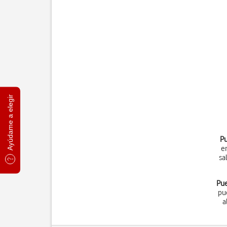
Ayúdame a elegir
Pu
e
sa
Pue
pu
a