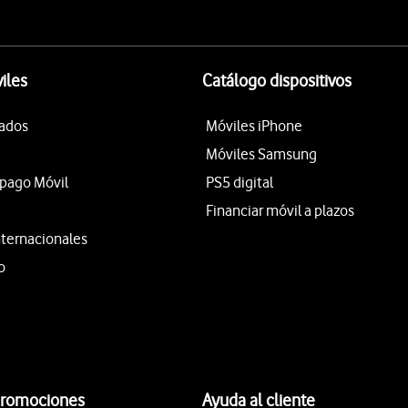
iles
Catálogo dispositivos
tados
Móviles iPhone
Móviles Samsung
epago Móvil
PS5 digital
Financiar móvil a plazos
nternacionales
o
promociones
Ayuda al cliente