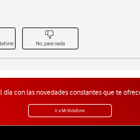
odafone
No, para nada
l día con las novedades constantes que te ofrec
Ir a Mi Vodafone