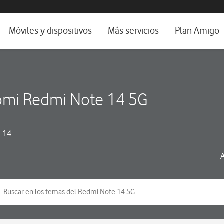
da e idioma
Móviles y dispositivos
Más servicios
Plan Amigo
fone TV
Móviles
Alianza Vodafone e Iberdrola
il 5G
Imagen y Sonido
Servicios avanzados
omi Redmi Note 14 5G
tura
Ver todos
dencias
 14