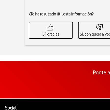
¿Te ha resultado útil esta información?
Sí, gracias
Sí, con queja a V
Ponte a
Pie de página de Vodafone
Enlaces a las redes sociales de Vodafone
Social