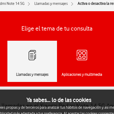
dmi Note 14 5G
Llamadas y mensajes
Activa o desactiva la r
Elige el tema de tu consulta
Llamadas y mensajes
Aplicaciones y multimedia
Ya sabes... lo de las cookies
de llamadas en el Xiaomi Redmi Note 14 5G An
s propias y de terceros para analizar tus hábitos de navegación y así me
blicidad más adaptada a tus preferencia. Al aceptar las cookies consiente