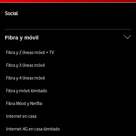
Pie de página de Vodafone
Enlaces a las redes sociales de Vodafone
Social
Fibra y móvil
Fibra y 2 líneas móvil + TV
Fibra y 3 líneas móvil
Fibra y 4 líneas móvil
Fibra y móvil ilimitado
Fibra Móvil y Netflix
Internet en casa
Internet 4G en casa ilimitado