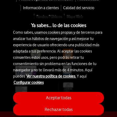
Información a clientes
Calidad del servicio
Fondos Públicos
Mapa Web
Ya sabes... lo de las cookies
Como sabes, usamos cookies propias y de terceros para
© 2026 Vodafone España S.A.U.
analizar tus hábitos de navegación y así mejorar tu
Avda. América 115, 28042 Madrid
experiencia de usuario ofreciendo una publicidad más
adaptada a tus preferencia. Al aceptar las cookies
consientes estos usos, pero podrás retirar tu
consentimiento sin problema en las funciones de tu
navegador y no te llevará más de 4 minutos. Aquí
puedes
Ver nuestra política de cookies.
Y aquí
Configurar cookies
Aceptar todas
Rechazar todas
Ayúdame a elegir