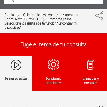
Ayuda
Guías de dispositivos
Xiaomi
Redmi Note 13 Pro+ 5G
Primeros pasos
Selecciona los ajustes de la función "Encontrar mi
dispositivo"
Elige el tema de tu consulta
Primeros pasos
Funciones
Llamadas y
principales
mensajes