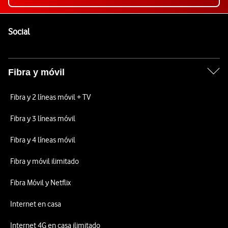
Pie de página de Vodafone
Enlaces a las redes sociales de Vodafone
Social
Fibra y móvil
Fibra y 2 líneas móvil + TV
Fibra y 3 líneas móvil
Fibra y 4 líneas móvil
Fibra y móvil ilimitado
Fibra Móvil y Netflix
Internet en casa
Internet 4G en casa ilimitado