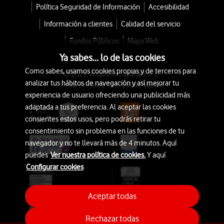
Política Seguridad de Información
Accesibilidad
Información a clientes
Calidad del servicio
Fondos Públicos
Mapa Web
Ya sabes... lo de las cookies
Como sabes, usamos cookies propias y de terceros para
© 2026 Vodafone España S.A.U.
analizar tus hábitos de navegación y así mejorar tu
Avda. América 115, 28042 Madrid
experiencia de usuario ofreciendo una publicidad más
adaptada a tus preferencia. Al aceptar las cookies
consientes estos usos, pero podrás retirar tu
consentimiento sin problema en las funciones de tu
navegador y no te llevará más de 4 minutos. Aquí
puedes
Ver nuestra política de cookies.
Y aquí
Configurar cookies
Aceptar todas
Rechazar todas