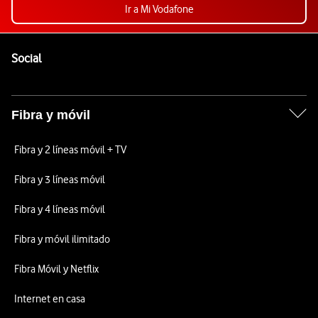
Ir a Mi Vodafone
Pie de página de Vodafone
Enlaces a las redes sociales de Vodafone
Social
Fibra y móvil
Fibra y 2 líneas móvil + TV
Fibra y 3 líneas móvil
Fibra y 4 líneas móvil
Fibra y móvil ilimitado
Fibra Móvil y Netflix
Internet en casa