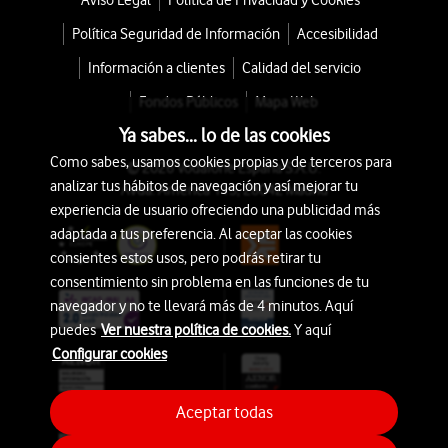
Aviso Legal
Política de Privacidad y Cookies
Política Seguridad de Información
Accesibilidad
Información a clientes
Calidad del servicio
Fondos Públicos
Mapa Web
Ya sabes... lo de las cookies
Como sabes, usamos cookies propias y de terceros para
© 2026 Vodafone España S.A.U.
analizar tus hábitos de navegación y así mejorar tu
Avda. América 115, 28042 Madrid
experiencia de usuario ofreciendo una publicidad más
adaptada a tus preferencia. Al aceptar las cookies
consientes estos usos, pero podrás retirar tu
consentimiento sin problema en las funciones de tu
navegador y no te llevará más de 4 minutos. Aquí
puedes
Ver nuestra política de cookies.
Y aquí
Configurar cookies
Aceptar todas