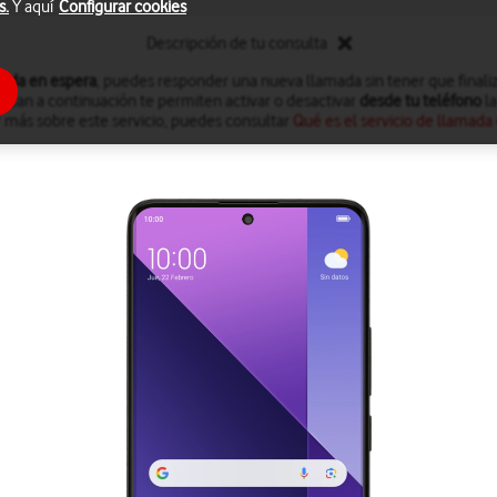
s.
Y aquí
Configurar cookies
Descripción de tu consulta
ada en espera
, puedes responder una nueva llamada sin tener que finaliz
dican a continuación te permiten activar o desactivar
desde tu teléfono
la
 más sobre este servicio, puedes consultar
Qué es el servicio de llamada