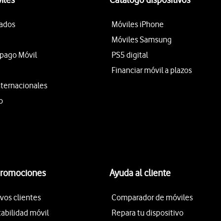
tados
Móviles iPhone
Móviles Samsung
epago Móvil
PS5 digital
Financiar móvil a plazos
nternacionales
o
promociones
Ayuda al cliente
vos clientes
Comparador de móviles
tabilidad móvil
Repara tu dispositivo