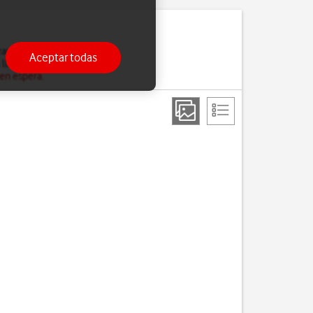
ar la llamada en curso.
Aceptar todas
 llamada en espera.
 en espera
.