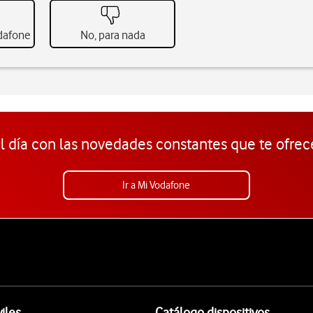
odafone
No, para nada
l día con las novedades constantes que te ofrec
Ir a Mi Vodafone
iles
Catálogo dispositivos