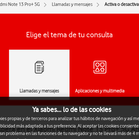
dmi Note 13 Pro+ 5G
Llamadas y mensajes
Activa o desactiv
Elige el tema de tu consulta
Llamadas y mensajes
Aplicaciones y multimedia
Ya sabes... lo de las cookies
s propias y de terceros para analizar tus hábitos de navegación y así me
blicidad más adaptada a tus preferencia. Al aceptar las cookies consiente
espera en el Xiaomi Redmi Note 13 Pro+ 5G A
 sin problema en las funciones de tu navegador y no te llevará más de 4