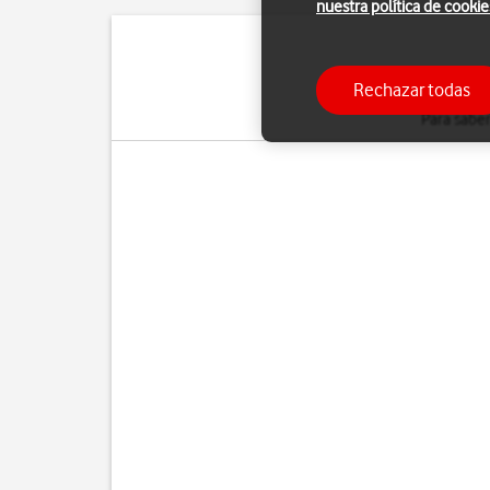
nuestra política de cookie
Con el servicio de
llam
Rechazar todas
Los pasos
que se in
Para saber