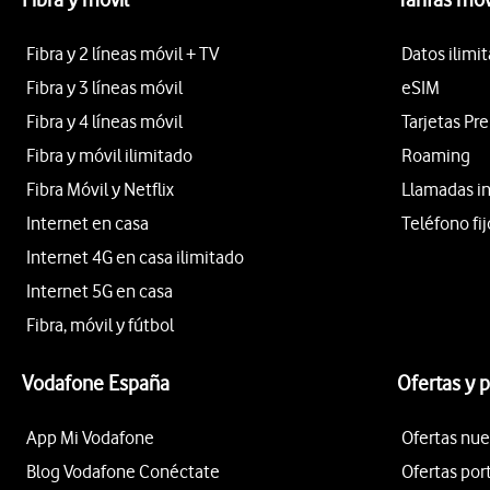
Fibra y 2 líneas móvil + TV
Datos ilimi
Fibra y 3 líneas móvil
eSIM
Fibra y 4 líneas móvil
Tarjetas Pr
Fibra y móvil ilimitado
Roaming
Fibra Móvil y Netflix
Llamadas i
Internet en casa
Teléfono fij
Internet 4G en casa ilimitado
Internet 5G en casa
Fibra, móvil y fútbol
Vodafone España
Ofertas y 
App Mi Vodafone
Ofertas nue
Blog Vodafone Conéctate
Ofertas por