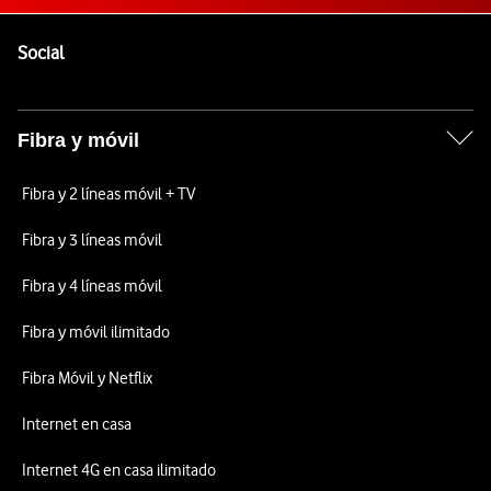
Pie de página de Vodafone
Enlaces a las redes sociales de Vodafone
Social
Fibra y móvil
Fibra y 2 líneas móvil + TV
Fibra y 3 líneas móvil
Fibra y 4 líneas móvil
Fibra y móvil ilimitado
Fibra Móvil y Netflix
Internet en casa
Internet 4G en casa ilimitado