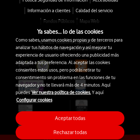
Política Seguridad de Información
Accesibilidad
Información a clientes
Calidad del servicio
Fondos Públicos
Mapa Web
Ya sabes... lo de las cookies
Como sabes, usamos cookies propias y de terceros para
© 2026 Vodafone España S.A.U.
analizar tus hábitos de navegación y así mejorar tu
Avda. América 115, 28042 Madrid
experiencia de usuario ofreciendo una publicidad más
adaptada a tus preferencia. Al aceptar las cookies
consientes estos usos, pero podrás retirar tu
consentimiento sin problema en las funciones de tu
navegador y no te llevará más de 4 minutos. Aquí
puedes
Ver nuestra política de cookies.
Y aquí
Configurar cookies
Aceptar todas
Rechazar todas