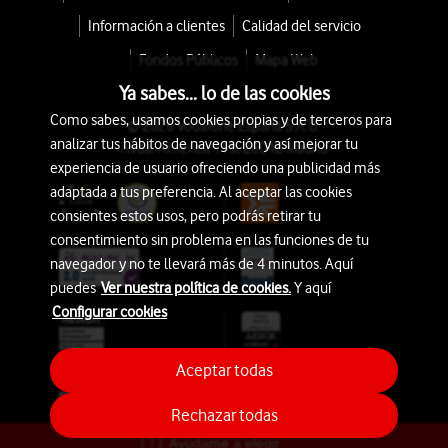
Información a clientes
Calidad del servicio
Fondos Públicos
Mapa Web
Ya sabes... lo de las cookies
Como sabes, usamos cookies propias y de terceros para
© 2026 Vodafone España S.A.U.
analizar tus hábitos de navegación y así mejorar tu
Avda. América 115, 28042 Madrid
experiencia de usuario ofreciendo una publicidad más
adaptada a tus preferencia. Al aceptar las cookies
consientes estos usos, pero podrás retirar tu
consentimiento sin problema en las funciones de tu
navegador y no te llevará más de 4 minutos. Aquí
puedes
Ver nuestra política de cookies.
Y aquí
Configurar cookies
Aceptar todas
Rechazar todas
Ayúdame a elegir