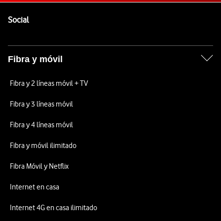
Pie de página de Vodafone
Enlaces a las redes sociales de Vodafone
Social
Fibra y móvil
Fibra y 2 líneas móvil + TV
Fibra y 3 líneas móvil
Fibra y 4 líneas móvil
Fibra y móvil ilimitado
Fibra Móvil y Netflix
Internet en casa
Internet 4G en casa ilimitado