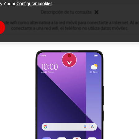
s.
Y aquí
Configurar cookies
Descripción de tu consulta
ón de wifi como alternativa a la red móvil para conectarte a Internet. Al act
conectarte a una red wifi, el teléfono no utiliza datos móviles.