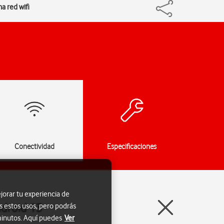
a red wifi
Conectividad
Especificaciones
jorar tu experiencia de
ndroid 13
s estos usos, pero podrás
 minutos. Aquí puedes
Ver