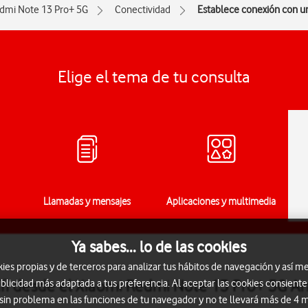
dmi Note 13 Pro+ 5G
Conectividad
Establece conexión con un
Elige el tema de tu consulta
Llamadas y mensajes
Aplicaciones y multimedia
Ya sabes... lo de las cookies
s propias y de terceros para analizar tus hábitos de navegación y así me
fi desde el Xiaomi Redmi Note 13 Pro+ 5G A
blicidad más adaptada a tus preferencia. Al aceptar las cookies consiente
 sin problema en las funciones de tu navegador y no te llevará más de 4