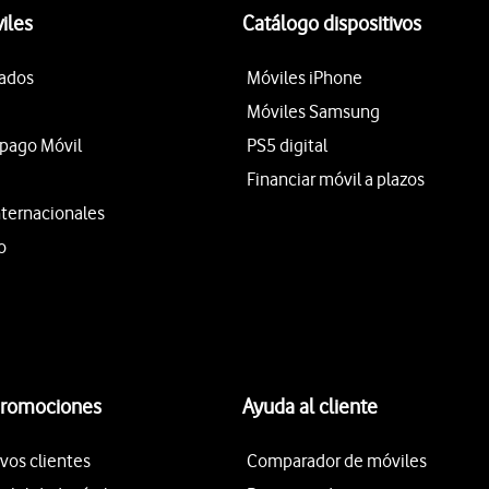
iles
Catálogo dispositivos
tados
Móviles iPhone
Móviles Samsung
epago Móvil
PS5 digital
Financiar móvil a plazos
nternacionales
o
promociones
Ayuda al cliente
vos clientes
Comparador de móviles