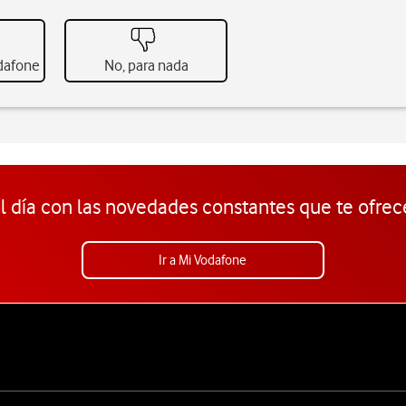
odafone
No, para nada
l día con las novedades constantes que te ofrec
Ir a Mi Vodafone