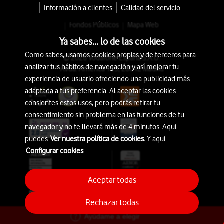
Información a clientes
Calidad del servicio
Fondos Públicos
Mapa Web
Ya sabes... lo de las cookies
Como sabes, usamos cookies propias y de terceros para
© 2026 Vodafone España S.A.U.
analizar tus hábitos de navegación y así mejorar tu
Avda. América 115, 28042 Madrid
experiencia de usuario ofreciendo una publicidad más
adaptada a tus preferencia. Al aceptar las cookies
consientes estos usos, pero podrás retirar tu
consentimiento sin problema en las funciones de tu
navegador y no te llevará más de 4 minutos. Aquí
puedes
Ver nuestra política de cookies.
Y aquí
Configurar cookies
Aceptar todas
Rechazar todas
Ayúdame a elegir