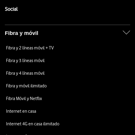
Pie de página de Vodafone
Enlaces a las redes sociales de Vodafone
Social
Fibra y móvil
Fibra y 2 líneas móvil + TV
Fibra y 3 líneas móvil
Fibra y 4 líneas móvil
Fibra y móvil ilimitado
Fibra Móvil y Netflix
Internet en casa
Internet 4G en casa ilimitado