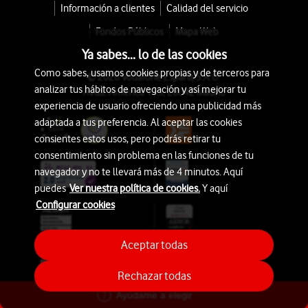
Información a clientes
Calidad del servicio
Fondos Públicos
Mapa Web
Ya sabes... lo de las cookies
Como sabes, usamos cookies propias y de terceros para
© 2026 Vodafone España S.A.U.
analizar tus hábitos de navegación y así mejorar tu
Avda. América 115, 28042 Madrid
experiencia de usuario ofreciendo una publicidad más
adaptada a tus preferencia. Al aceptar las cookies
consientes estos usos, pero podrás retirar tu
consentimiento sin problema en las funciones de tu
navegador y no te llevará más de 4 minutos. Aquí
puedes
Ver nuestra política de cookies.
Y aquí
Configurar cookies
Aceptar todas
Rechazar todas
Ayúdame a elegir