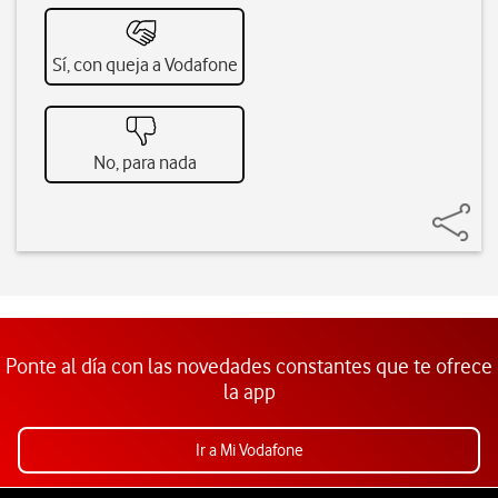
Sí, con queja a Vodafone
No, para nada
Ponte al día con las novedades constantes que te ofrece
la app
Ir a Mi Vodafone
Pie de página de Vodafone