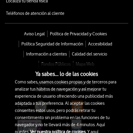
Localiza tu tienda física
Teléfonos de atención al cliente
Aviso Legal
Política de Privacidad y Cookies
Política Seguridad de Información
Accesibilidad
Información a clientes
Calidad del servicio
Fondos Públicos
Mapa Web
Ya sabes... lo de las cookies
Como sabes, usamos cookies propias y de terceros para
© 2026 Vodafone España S.A.U.
analizar tus hábitos de navegación y así mejorar tu
Avda. América 115, 28042 Madrid
experiencia de usuario ofreciendo una publicidad más
adaptada a tus preferencia. Al aceptar las cookies
consientes estos usos, pero podrás retirar tu
consentimiento sin problema en las funciones de tu
navegador y no te llevará más de 4 minutos. Aquí
puedes
Ver nuestra política de cookies.
Y aquí