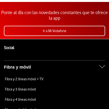
Ponte al día con las novedades constantes que te ofrece
la app
Ir a Mi Vodafone
Pie de página de Vodafone
Enlaces a las redes sociales de Vodafone
Social
Fibra y móvil
Fibra y 2 líneas móvil + TV
Fibra y 3 líneas móvil
Fibra y 4 líneas móvil