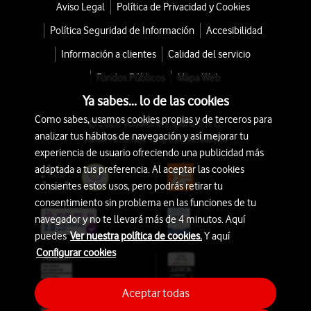
Aviso Legal
Política de Privacidad y Cookies
Política Seguridad de Información
Accesibilidad
Información a clientes
Calidad del servicio
Fondos Públicos
Mapa Web
Ya sabes... lo de las cookies
Como sabes, usamos cookies propias y de terceros para
© 2026 Vodafone España S.A.U.
analizar tus hábitos de navegación y así mejorar tu
Avda. América 115, 28042 Madrid
experiencia de usuario ofreciendo una publicidad más
adaptada a tus preferencia. Al aceptar las cookies
consientes estos usos, pero podrás retirar tu
consentimiento sin problema en las funciones de tu
navegador y no te llevará más de 4 minutos. Aquí
puedes
Ver nuestra política de cookies.
Y aquí
Configurar cookies
Aceptar todas