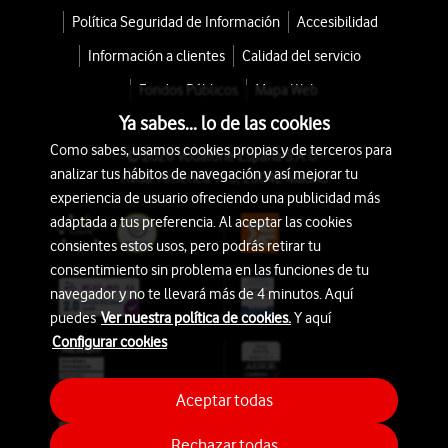
Política Seguridad de Información
Accesibilidad
Información a clientes
Calidad del servicio
Fondos Públicos
Mapa Web
Ya sabes... lo de las cookies
Como sabes, usamos cookies propias y de terceros para
© 2026 Vodafone España S.A.U.
analizar tus hábitos de navegación y así mejorar tu
Avda. América 115, 28042 Madrid
experiencia de usuario ofreciendo una publicidad más
adaptada a tus preferencia. Al aceptar las cookies
consientes estos usos, pero podrás retirar tu
consentimiento sin problema en las funciones de tu
navegador y no te llevará más de 4 minutos. Aquí
puedes
Ver nuestra política de cookies.
Y aquí
Configurar cookies
Aceptar todas
Rechazar todas