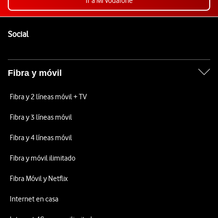
Ir a Mi Vodafone
Pie de página de Vodafone
Enlaces a las redes sociales de Vodafone
Social
Fibra y móvil
Fibra y 2 líneas móvil + TV
Fibra y 3 líneas móvil
Fibra y 4 líneas móvil
Fibra y móvil ilimitado
Fibra Móvil y Netflix
Internet en casa