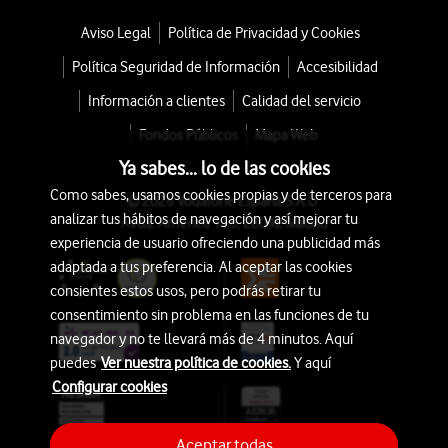
Aviso Legal
Política de Privacidad y Cookies
Política Seguridad de Información
Accesibilidad
Información a clientes
Calidad del servicio
Fondos Públicos
Mapa Web
Ya sabes... lo de las cookies
Como sabes, usamos cookies propias y de terceros para
© 2026 Vodafone España S.A.U.
analizar tus hábitos de navegación y así mejorar tu
Avda. América 115, 28042 Madrid
experiencia de usuario ofreciendo una publicidad más
adaptada a tus preferencia. Al aceptar las cookies
consientes estos usos, pero podrás retirar tu
consentimiento sin problema en las funciones de tu
navegador y no te llevará más de 4 minutos. Aquí
puedes
Ver nuestra política de cookies.
Y aquí
Configurar cookies
Aceptar todas