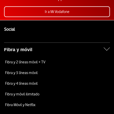
Ir a Mi Vodafone
Pie de página de Vodafone
Enlaces a las redes sociales de Vodafone
Social
Fibra y móvil
Fibra y 2 líneas móvil + TV
Fibra y 3 líneas móvil
Fibra y 4 líneas móvil
Fibra y móvil ilimitado
Fibra Móvil y Netflix