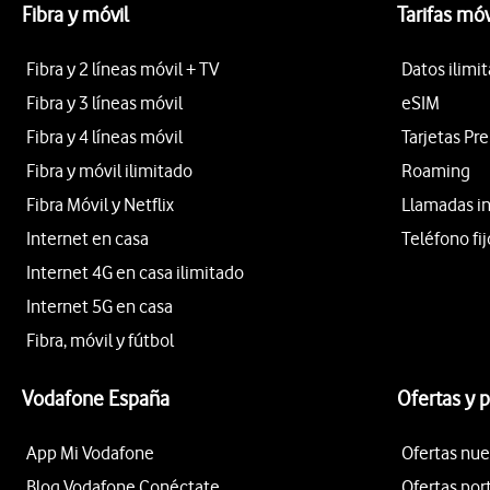
Fibra y móvil
Tarifas móv
Fibra y 2 líneas móvil + TV
Datos ilimi
Fibra y 3 líneas móvil
eSIM
Fibra y 4 líneas móvil
Tarjetas Pr
Fibra y móvil ilimitado
Roaming
Fibra Móvil y Netflix
Llamadas i
Internet en casa
Teléfono fij
Internet 4G en casa ilimitado
Internet 5G en casa
Fibra, móvil y fútbol
Vodafone España
Ofertas y 
App Mi Vodafone
Ofertas nue
Blog Vodafone Conéctate
Ofertas por