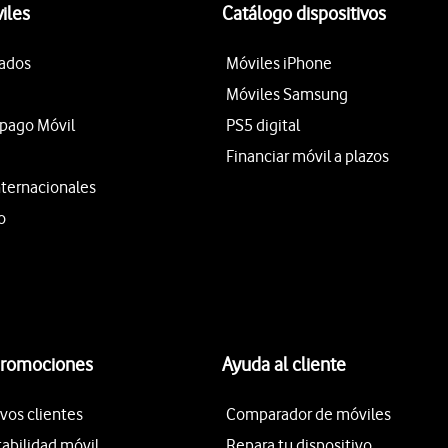
iles
Catálogo dispositivos
tados
Móviles iPhone
Móviles Samsung
epago Móvil
PS5 digital
Financiar móvil a plazos
nternacionales
o
promociones
Ayuda al cliente
vos clientes
Comparador de móviles
tabilidad móvil
Repara tu dispositivo