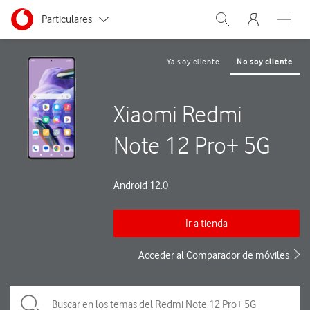
Menu nave
Ir a la pagina principal de vodafone.es
Menu navegación Segmento
Particulares
Abrir buscador. Abre
Abre e
Autónomos
Ya soy cliente
No soy cliente
Pymes
Xiaomi Redmi
Grandes empresas
y AA.PP.
Note 12 Pro+ 5G
Android 12.0
Ir a tienda
Acceder al Comparador de móviles