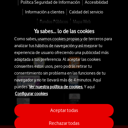
Política Seguridad de Información
Accesibilidad
Información a clientes
Calidad del servicio
Fondos Públicos
Mapa Web
Ya sabes... lo de las cookies
Como sabes, usamos cookies propias y de terceros para
© 2026 Vodafone España S.A.U.
analizar tus hábitos de navegación y así mejorar tu
Avda. América 115, 28042 Madrid
experiencia de usuario ofreciendo una publicidad más
adaptada a tus preferencia. Al aceptar las cookies
consientes estos usos, pero podrás retirar tu
consentimiento sin problema en las funciones de tu
navegador y no te llevará más de 4 minutos. Aquí
puedes
Ver nuestra política de cookies.
Y aquí
Configurar cookies
Aceptar todas
Rechazar todas