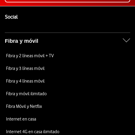
Pie de página de Vodafone
Enlaces a las redes sociales de Vodafone
Social
Fibra y móvil
Fibra y 2 líneas móvil + TV
Fibra y 3 líneas móvil
Fibra y 4 líneas móvil
Fibra y móvil ilimitado
Fibra Móvil y Netflix
Internet en casa
Internet 4G en casa ilimitado