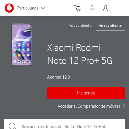
Menu nave
Ir a la pagina principal de vodafone.es
Menu navegación Segmento
Particulares
Abrir buscador. Abre
Abre e
Autónomos
Ya soy cliente
No soy cliente
Pymes
Xiaomi Redmi
Grandes empresas
y AA.PP.
Note 12 Pro+ 5G
Android 12.0
Ir a tienda
Acceder al Comparador de móviles