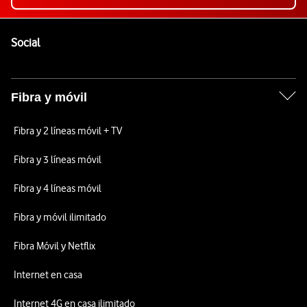
Pie de página de Vodafone
Enlaces a las redes sociales de Vodafone
Social
Fibra y móvil
Fibra y 2 líneas móvil + TV
Fibra y 3 líneas móvil
Fibra y 4 líneas móvil
Fibra y móvil ilimitado
Fibra Móvil y Netflix
Internet en casa
Internet 4G en casa ilimitado