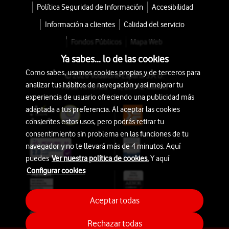
Política Seguridad de Información
Accesibilidad
Información a clientes
Calidad del servicio
Fondos Públicos
Mapa Web
Ya sabes... lo de las cookies
Como sabes, usamos cookies propias y de terceros para
© 2026 Vodafone España S.A.U.
analizar tus hábitos de navegación y así mejorar tu
Avda. América 115, 28042 Madrid
experiencia de usuario ofreciendo una publicidad más
adaptada a tus preferencia. Al aceptar las cookies
consientes estos usos, pero podrás retirar tu
consentimiento sin problema en las funciones de tu
navegador y no te llevará más de 4 minutos. Aquí
puedes
Ver nuestra política de cookies.
Y aquí
Configurar cookies
Aceptar todas
Rechazar todas