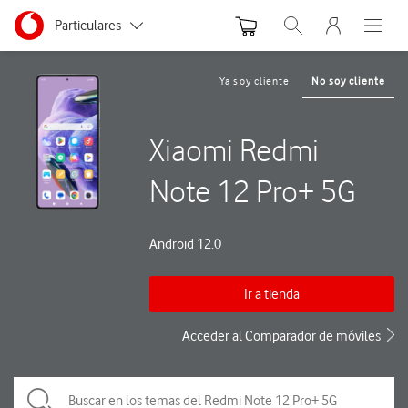
Menu nave
Ir a la pagina principal de vodafone.es
Menu navegación Segmento
Particulares
Abrir buscador. Abre
Abre e
Autónomos
Ya soy cliente
No soy cliente
Pymes
Xiaomi Redmi
Grandes empresas
y AA.PP.
Note 12 Pro+ 5G
Android 12.0
Ir a tienda
Acceder al Comparador de móviles