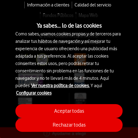
Información a clientes
Calidad del servicio
Fondos Públicos
Mapa Web
Ya sabes... lo de las cookies
Como sabes, usamos cookies propias y de terceros para
© 2026 Vodafone España S.A.U.
analizar tus hábitos de navegación y así mejorar tu
Avda. América 115, 28042 Madrid
experiencia de usuario ofreciendo una publicidad más
adaptada a tus preferencia. Al aceptar las cookies
consientes estos usos, pero podrás retirar tu
consentimiento sin problema en las funciones de tu
navegador y no te llevará más de 4 minutos. Aquí
puedes
Ver nuestra política de cookies.
Y aquí
Configurar cookies
Aceptar todas
Rechazar todas
Ayúdame a elegir