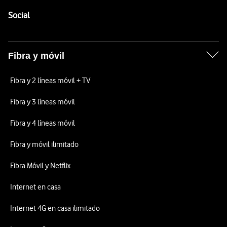
Pie de página de Vodafone
Enlaces a las redes sociales de Vodafone
Social
Fibra y móvil
Fibra y 2 líneas móvil + TV
Fibra y 3 líneas móvil
Fibra y 4 líneas móvil
Fibra y móvil ilimitado
Fibra Móvil y Netflix
Internet en casa
Internet 4G en casa ilimitado