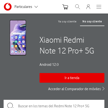
Menu nave
Ir a la pagina principal de vodafone.es
Menu navegación Segmento
Particulares
Abrir buscador. Abre
Abre e
Autónomos
Ya soy cliente
No soy cliente
Pymes
Xiaomi Redmi
Grandes empresas
y AA.PP.
Note 12 Pro+ 5G
Android 12.0
Ir a tienda
Acceder al Comparador de móviles