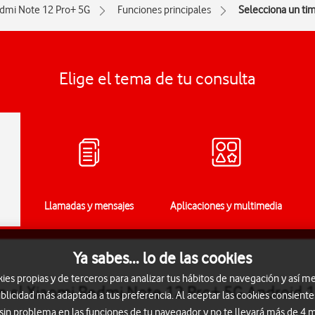
dmi Note 12 Pro+ 5G
Funciones principales
Selecciona un ti
Elige el tema de tu consulta
Llamadas y mensajes
Aplicaciones y multimedia
Ya sabes... lo de las cookies
s propias y de terceros para analizar tus hábitos de navegación y así me
n el Xiaomi Redmi Note 12 Pro+ 5G Android 1
blicidad más adaptada a tus preferencia. Al aceptar las cookies consiente
 sin problema en las funciones de tu navegador y no te llevará más de 4