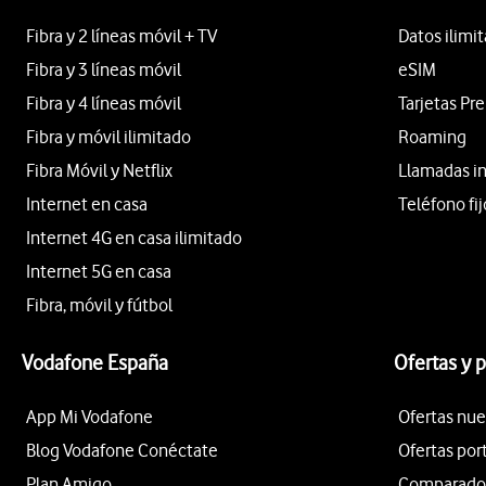
Fibra y 2 líneas móvil + TV
Datos ilimi
Fibra y 3 líneas móvil
eSIM
Fibra y 4 líneas móvil
Tarjetas Pr
Fibra y móvil ilimitado
Roaming
Fibra Móvil y Netflix
Llamadas i
Internet en casa
Teléfono fij
Internet 4G en casa ilimitado
Internet 5G en casa
Fibra, móvil y fútbol
Vodafone España
Ofertas y 
App Mi Vodafone
Ofertas nue
Blog Vodafone Conéctate
Ofertas por
Plan Amigo
Comparador 