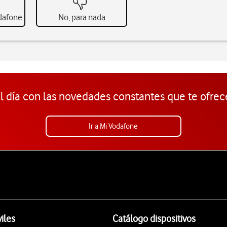
odafone
No, para nada
l día con las novedades constantes que te ofrec
Ir a Mi Vodafone
iles
Catálogo dispositivos