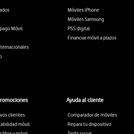
tados
Móviles iPhone
Móviles Samsung
epago Móvil
PS5 digital
Financiar móvil a plazos
nternacionales
o
promociones
Ayuda al cliente
vos clientes
Comparador de móviles
tabilidad móvil
Repara tu dispositivo
fibra y móvil
Tarifa social