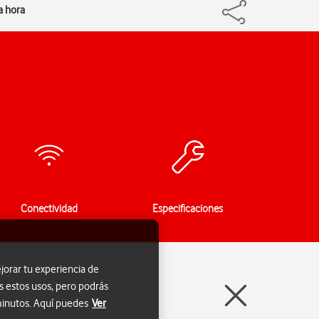
la hora
Conectividad
Especificaciones
jorar tu experiencia de
s estos usos, pero podrás
 minutos. Aquí puedes
Ver