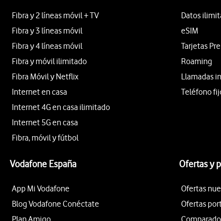
Fibra y 2 líneas móvil + TV
Datos ilimi
Fibra y 3 líneas móvil
eSIM
Fibra y 4 líneas móvil
Tarjetas Pr
Fibra y móvil ilimitado
Roaming
Fibra Móvil y Netflix
Llamadas i
Internet en casa
Teléfono fij
Internet 4G en casa ilimitado
Internet 5G en casa
Fibra, móvil y fútbol
Vodafone España
Ofertas y 
App Mi Vodafone
Ofertas nue
Blog Vodafone Conéctate
Ofertas por
Plan Amigo
Comparador 