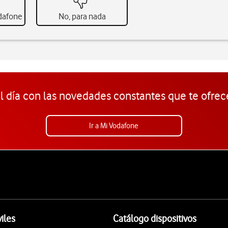
odafone
No, para nada
l día con las novedades constantes que te ofrec
Ir a Mi Vodafone
iles
Catálogo dispositivos