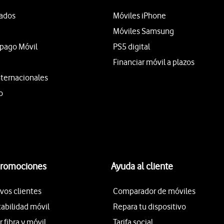
tados
Móviles iPhone
Móviles Samsung
epago Móvil
PS5 digital
Financiar móvil a plazos
nternacionales
o
promociones
Ayuda al cliente
vos clientes
Comparador de móviles
tabilidad móvil
Repara tu dispositivo
fibra y móvil
Tarifa social