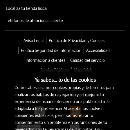
Localiza tu tienda física
Teléfonos de atención al cliente
Aviso Legal
Política de Privacidad y Cookies
Política Seguridad de Información
Accesibilidad
Información a clientes
Calidad del servicio
Fondos Públicos
Mapa Web
Ya sabes... lo de las cookies
Como sabes, usamos cookies propias y de terceros para
© 2026 Vodafone España S.A.U.
analizar tus hábitos de navegación y así mejorar tu
Avda. América 115, 28042 Madrid
experiencia de usuario ofreciendo una publicidad más
adaptada a tus preferencia. Al aceptar las cookies
consientes estos usos, pero podrás retirar tu
consentimiento sin problema en las funciones de tu
navegador y no te llevará más de 4 minutos. Aquí