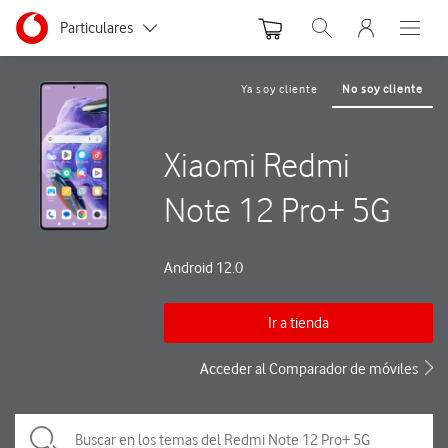
Menu nave
Ir a la pagina principal de vodafone.es
Menu navegación Segmento
Particulares
Abrir buscador. Abre
Abre e
Autónomos
Ya soy cliente
No soy cliente
Pymes
Xiaomi Redmi
Grandes empresas y AA.PP.
Note 12 Pro+ 5G
Android 12.0
Ir a tienda
Acceder al Comparador de móviles