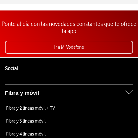
Ponte al día con las novedades constantes que te ofrece
la app
Ir a Mi Vodafone
Pie de página de Vodafone
Enlaces a las redes sociales de Vodafone
Social
Fibra y móvil
Fibra y 2 líneas móvil + TV
Fibra y 3 líneas móvil
Fibra y 4 líneas móvil