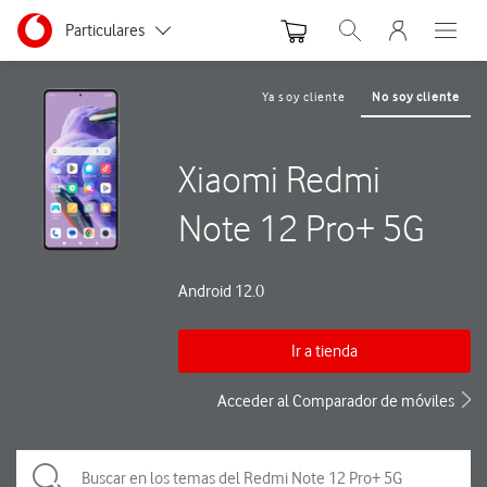
Menu nave
Ir a la pagina principal de vodafone.es
Menu navegación Segmento
Particulares
Abrir buscador. Abre
Abre e
Autónomos
Ya soy cliente
No soy cliente
Pymes
Xiaomi Redmi
Grandes empresas y AA.PP.
Note 12 Pro+ 5G
Android 12.0
Ir a tienda
Acceder al Comparador de móviles