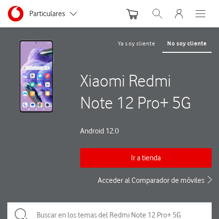
Menu nave
Ir a la pagina principal de vodafone.es
Menu navegación Segmento
Particulares
Abrir buscador. Abre
Abre e
Autónomos
Ya soy cliente
No soy cliente
Pymes
Xiaomi Redmi
Grandes empresas
y AA.PP.
Note 12 Pro+ 5G
Android 12.0
Ir a tienda
Acceder al Comparador de móviles