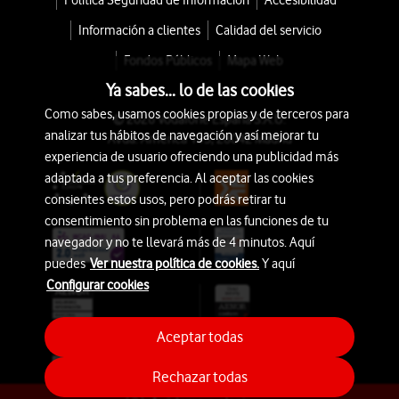
Política Seguridad de Información
Accesibilidad
Información a clientes
Calidad del servicio
Fondos Públicos
Mapa Web
Ya sabes... lo de las cookies
Como sabes, usamos cookies propias y de terceros para
© 2026 Vodafone España S.A.U.
analizar tus hábitos de navegación y así mejorar tu
Avda. América 115, 28042 Madrid
experiencia de usuario ofreciendo una publicidad más
adaptada a tus preferencia. Al aceptar las cookies
consientes estos usos, pero podrás retirar tu
consentimiento sin problema en las funciones de tu
navegador y no te llevará más de 4 minutos. Aquí
puedes
Ver nuestra política de cookies.
Y aquí
Configurar cookies
Aceptar todas
Rechazar todas