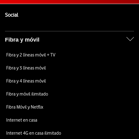
Pie de página de Vodafone
Enlaces a las redes sociales de Vodafone
Social
Fibra y móvil
Fibra y 2 líneas móvil + TV
Fibra y 3 líneas móvil
Fibra y 4 líneas móvil
Fibra y móvil ilimitado
Fibra Móvil y Netflix
Internet en casa
Internet 4G en casa ilimitado