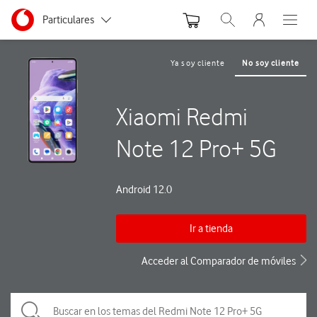
Menu nave
Ir a la pagina principal de vodafone.es
Menu navegación Segmento
Particulares
Abrir buscador. Abre
Abre e
Autónomos
Ya soy cliente
No soy cliente
Pymes
Xiaomi Redmi
Grandes empresas
y AA.PP.
Note 12 Pro+ 5G
Android 12.0
Ir a tienda
Acceder al Comparador de móviles