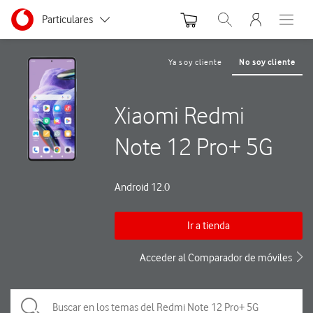
Menu nave
Ir a la pagina principal de vodafone.es
Menu navegación Segmento
Particulares
Abrir buscador. Abre
Abre e
Autónomos
Ya soy cliente
No soy cliente
Pymes
Xiaomi Redmi
Grandes empresas
y AA.PP.
Note 12 Pro+ 5G
Android 12.0
Ir a tienda
Acceder al Comparador de móviles