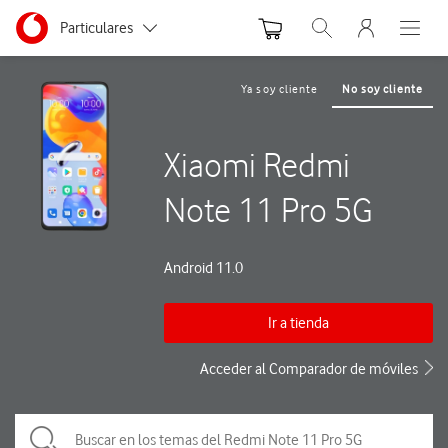
Menu nave
Ir a la pagina principal de vodafone.es
Menu navegación Segmento
Particulares
Abrir buscador. Abre
Abre e
Autónomos
Ya soy cliente
No soy cliente
Pymes
Xiaomi Redmi
Grandes empresas
y AA.PP.
Note 11 Pro 5G
Android 11.0
Ir a tienda
Acceder al Comparador de móviles