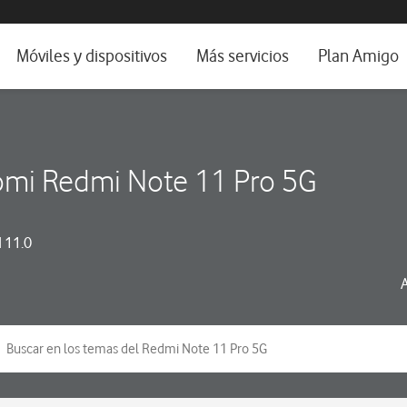
da e idioma
Móviles y dispositivos
Más servicios
Plan Amigo
fone TV
Móviles
Alianza Vodafone e Iberdrola
il 5G
Imagen y Sonido
Servicios avanzados
omi Redmi Note 11 Pro 5G
tura
Ver todos
dencias
 11.0