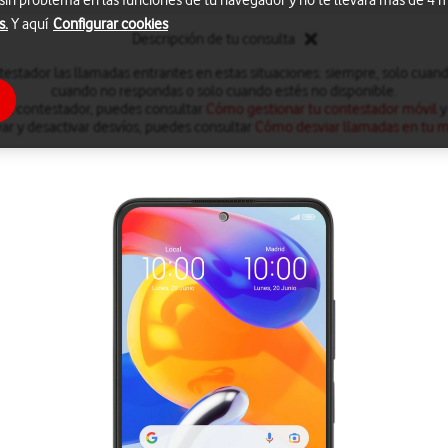
 sin problema en las funciones de tu navegador y no te llevará más de 4
s.
Y aquí
Configurar cookies
Descripción de tu consulta
testador las llamadas entrantes en estas situaciones: siempre, solo cuan
cuando no respondas o solo cuando estés no disponible.
 el contestador, puedes consultar
Cómo gestionar tu contestador móvil
y
var y desactivar desvíos, puedes consultar
Cómo desviar llamadas en tu m