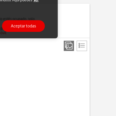
 minutos. Aquí puedes
Ver
do estés ocupado, solo
Aceptar todas
 para saber más sobre
óvil
.