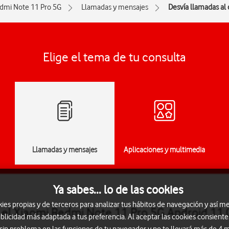
dmi Note 11 Pro 5G
Llamadas y mensajes
Desvía llamadas al
Elige el tema de tu consulta
Llamadas y mensajes
Aplicaciones y multimedia
Ya sabes... lo de las cookies
s propias y de terceros para analizar tus hábitos de navegación y así me
 el Xiaomi Redmi Note 11 Pro 5G Android 11.
blicidad más adaptada a tus preferencia. Al aceptar las cookies consiente