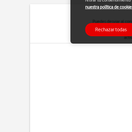
retirar tu consentimiento
nuestra política de cookie
Puedes desviar al con
Rechazar todas
Para saber más sobre
acti