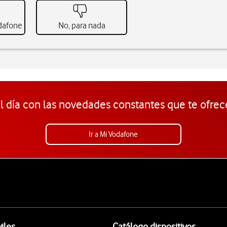
odafone
No, para nada
l día con las novedades constantes que te ofrec
Ir a Mi Vodafone
iles
Catálogo dispositivos