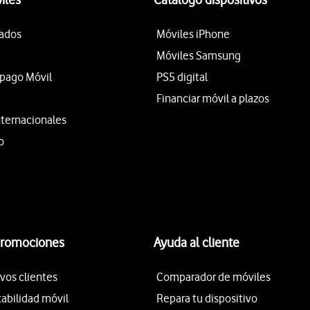
tados
Móviles iPhone
Móviles Samsung
epago Móvil
PS5 digital
Financiar móvil a plazos
nternacionales
o
promociones
Ayuda al cliente
vos clientes
Comparador de móviles
tabilidad móvil
Repara tu dispositivo