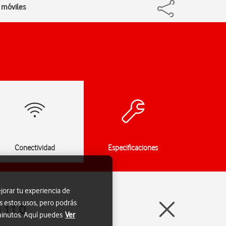
s móviles
Conectividad
Especificaciones
jorar tu experiencia de
s estos usos, pero podrás
d 11.0
 minutos. Aquí puedes
Ver