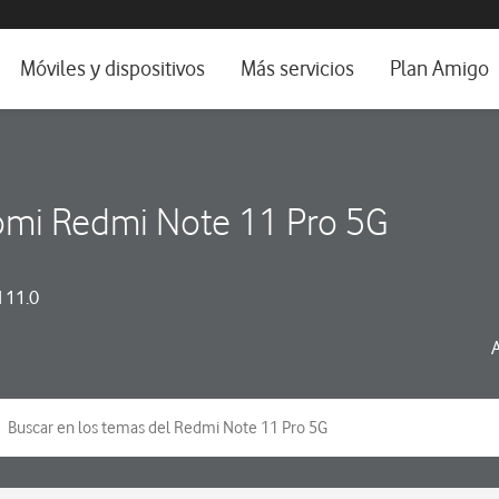
da e idioma
Móviles y dispositivos
Más servicios
Plan Amigo
fone TV
Móviles
Alianza Vodafone e Iberdrola
il 5G
Imagen y Sonido
Servicios avanzados
omi Redmi Note 11 Pro 5G
tura
Ver todos
dencias
 11.0