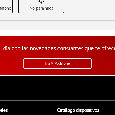
odafone
No, para nada
l día con las novedades constantes que te ofrec
Ir a Mi Vodafone
iles
Catálogo dispositivos