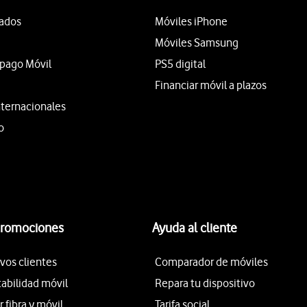
tados
Móviles iPhone
Móviles Samsung
epago Móvil
PS5 digital
Financiar móvil a plazos
nternacionales
o
promociones
Ayuda al cliente
vos clientes
Comparador de móviles
tabilidad móvil
Repara tu dispositivo
fibra y móvil
Tarifa social