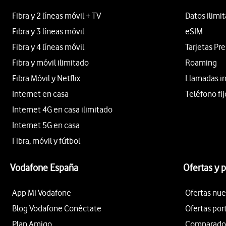
Fibra y 2 líneas móvil + TV
Datos ilimi
Fibra y 3 líneas móvil
eSIM
Fibra y 4 líneas móvil
Tarjetas Pr
Fibra y móvil ilimitado
Roaming
Fibra Móvil y Netflix
Llamadas i
Internet en casa
Teléfono fij
Internet 4G en casa ilimitado
Internet 5G en casa
Fibra, móvil y fútbol
Vodafone España
Ofertas y 
App Mi Vodafone
Ofertas nue
Blog Vodafone Conéctate
Ofertas por
Plan Amigo
Comparador 