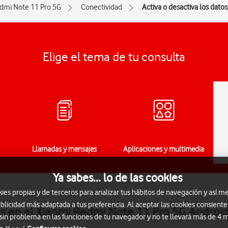
dmi Note 11 Pro 5G
Conectividad
Activa o desactiva los dato
Elige el tema de tu consulta
Llamadas y mensajes
Aplicaciones y multimedia
Ya sabes... lo de las cookies
s propias y de terceros para analizar tus hábitos de navegación y así me
blicidad más adaptada a tus preferencia. Al aceptar las cookies consiente
les en el Xiaomi Redmi Note 11 Pro 5G Androi
 sin problema en las funciones de tu navegador y no te llevará más de 4