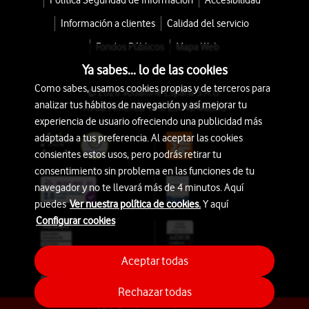
Política Seguridad de Información
Accesibilidad
Información a clientes
Calidad del servicio
Fondos Públicos
Mapa Web
Ya sabes... lo de las cookies
Como sabes, usamos cookies propias y de terceros para
© 2026 Vodafone España S.A.U.
analizar tus hábitos de navegación y así mejorar tu
Avda. América 115, 28042 Madrid
experiencia de usuario ofreciendo una publicidad más
adaptada a tus preferencia. Al aceptar las cookies
consientes estos usos, pero podrás retirar tu
consentimiento sin problema en las funciones de tu
navegador y no te llevará más de 4 minutos. Aquí
puedes
Ver nuestra política de cookies.
Y aquí
Configurar cookies
Aceptar todas
Rechazar todas