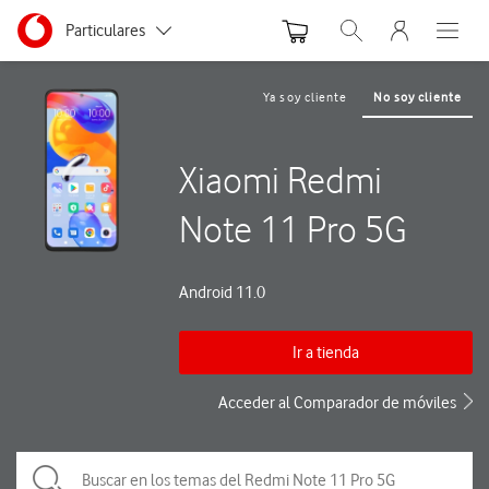
Menu nave
Ir a la pagina principal de vodafone.es
Menu navegación Segmento
Particulares
Abrir buscador. Abre
Abre e
Autónomos
Ya soy cliente
No soy cliente
Pymes
Xiaomi Redmi
Grandes empresas
y AA.PP.
Note 11 Pro 5G
Android 11.0
Ir a tienda
Acceder al Comparador de móviles