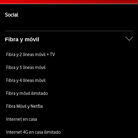
Pie de página de Vodafone
Enlaces a las redes sociales de Vodafone
Social
Fibra y móvil
Fibra y 2 líneas móvil + TV
Fibra y 3 líneas móvil
Fibra y 4 líneas móvil
Fibra y móvil ilimitado
Fibra Móvil y Netflix
Internet en casa
Internet 4G en casa ilimitado