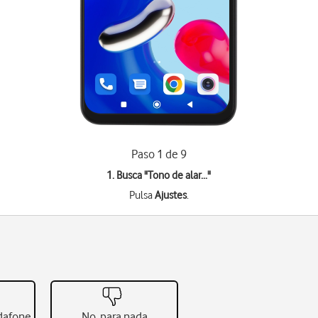
Paso 1 de 9
1. Busca "
Tono de alar...
"
Pulsa
Ajustes
.
odafone
No, para nada