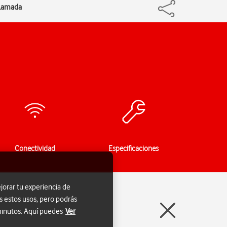
llamada
Conectividad
Especificaciones
jorar tu experiencia de
s estos usos, pero podrás
 minutos. Aquí puedes
Ver