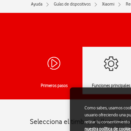
Ayuda
Guías de dispositivos
Xiaomi
Re
Primeros pasos
Funciones principales
Como sabes, usamos cookie
usuario ofreciendo una pu
Selecciona el timbre de llamada e
retirar tu consentimiento
nuestra política de cookie