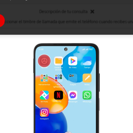
Descripción de tu consulta
leccionar el timbre de llamada que emite el teléfono cuando recibes un