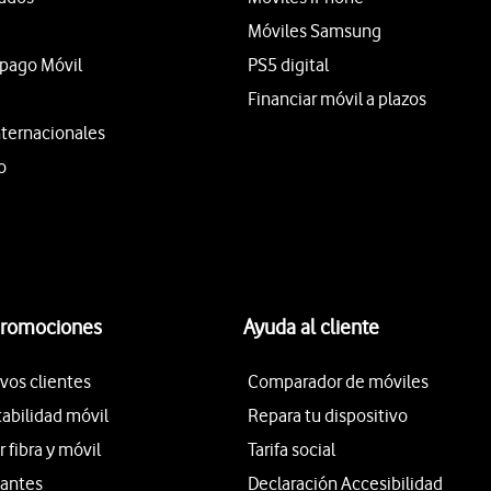
Móviles Samsung
epago Móvil
PS5 digital
Financiar móvil a plazos
nternacionales
o
promociones
Ayuda al cliente
vos clientes
Comparador de móviles
tabilidad móvil
Repara tu dispositivo
fibra y móvil
Tarifa social
iantes
Declaración Accesibilidad