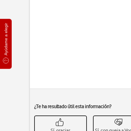
Ayúdame a elegir
¿Te ha resultado útil esta información?
Sí, gracias
Sí, con queja a V