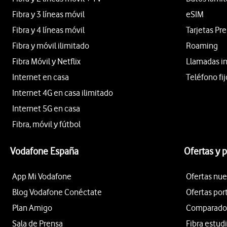
Fibra y 3 líneas móvil
eSIM
Fibra y 4 líneas móvil
Tarjetas Pr
Fibra y móvil ilimitado
Roaming
Fibra Móvil y Netflix
Llamadas i
Internet en casa
Teléfono fij
Internet 4G en casa ilimitado
Internet 5G en casa
Fibra, móvil y fútbol
Vodafone España
Ofertas y 
App Mi Vodafone
Ofertas nue
Blog Vodafone Conéctate
Ofertas por
Plan Amigo
Comparador 
Sala de Prensa
Fibra estud