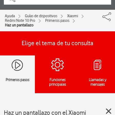
Ayuda
Guías de dispositivos
Xiaomi
Redmi Note 10 Pro
Primeros pasos
Haz un pantallazo
Elige el tema de tu consulta
Primeros pasos
Funciones
Llamadas y
principales
mensajes
Haz un pantallazo con el Xiaomi