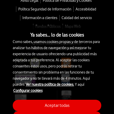
Aviso Legal
Política de Privacidad y Cookies
Política Seguridad de Información
Accesibilidad
Información a clientes
Calidad del servicio
Fondos Públicos
Mapa Web
Ya sabes... lo de las cookies
Como sabes, usamos cookies propias y de terceros para
© 2026 Vodafone España S.A.U.
analizar tus hábitos de navegación y así mejorar tu
Avda. América 115, 28042 Madrid
experiencia de usuario ofreciendo una publicidad más
adaptada a tus preferencia. Al aceptar las cookies
consientes estos usos, pero podrás retirar tu
consentimiento sin problema en las funciones de tu
navegador y no te llevará más de 4 minutos. Aquí
puedes
Ver nuestra política de cookies.
Y aquí
Configurar cookies
Aceptar todas