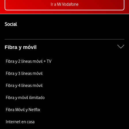
Ir a Mi Vodafone
Pie de página de Vodafone
Enlaces a las redes sociales de Vodafone
Social
Fibra y móvil
Fibra y 2 líneas móvil + TV
Fibra y 3 líneas móvil
Fibra y 4 líneas móvil
Fibra y móvil ilimitado
Fibra Móvil y Netflix
Internet en casa