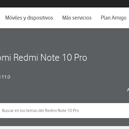
da e idioma
Móviles y dispositivos
Más servicios
Plan Amigo
fone TV
Móviles
Alianza Vodafone e Iberdrola
il 5G
Imagen y Sonido
Servicios avanzados
omi Redmi Note 10 Pro
tura
Ver todos
dencias
 11.0