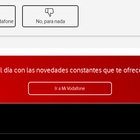
odafone
No, para nada
l día con las novedades constantes que te ofrec
Ir a Mi Vodafone