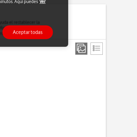
 minutos. Aquí puedes
Ver
uda el restablecer la
léfono. Es recomendable
Aceptar todas
rdan.