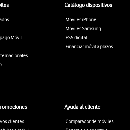
iles
Catálogo dispositivos
tados
Móviles iPhone
Móviles Samsung
epago Móvil
PS5 digital
Financiar móvil a plazos
nternacionales
o
promociones
Ayuda al cliente
vos clientes
Comparador de móviles