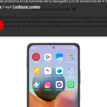
 sin problema en las funciones de tu navegador y no te llevará más de 4
s.
Y aquí
Configurar cookies
Descripción de tu consulta
iona lentamente o de alguna manera no funciona bien, en algunos casos ay
minada. Así se borran todas las configuraciones que has creado en el te
r una copia de seguridad de las fotografías y los vídeos
para que no se pie