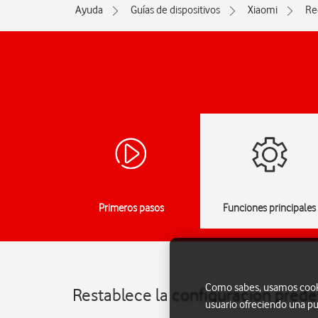
Ayuda
Guías de dispositivos
Xiaomi
Re
Primeros pasos
Funciones principales
Como sabes, usamos cookie
Restablece la configuración pred
usuario ofreciendo una pu