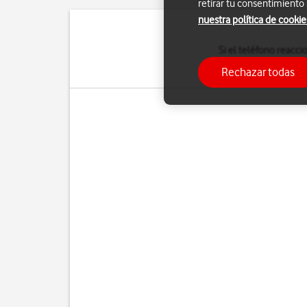
retirar tu consentimiento
nuestra política de cookie
Si el teléfono reacc
configuración predeter
Rechazar todas
hace