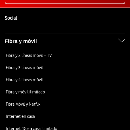
Pie de página de Vodafone
Enlaces a las redes sociales de Vodafone
Social
Fibra y móvil
Fibra y 2 líneas móvil + TV
Fibra y 3 líneas móvil
Fibra y 4 líneas móvil
Fibra y móvil ilimitado
Fibra Móvil y Netflix
Internet en casa
Internet 4G en casa ilimitado