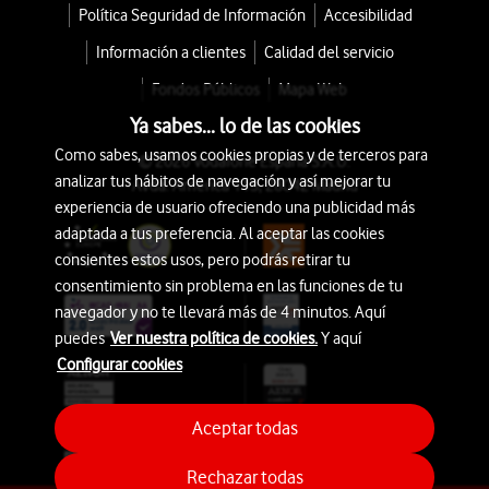
Política Seguridad de Información
Accesibilidad
Información a clientes
Calidad del servicio
Fondos Públicos
Mapa Web
Ya sabes... lo de las cookies
Como sabes, usamos cookies propias y de terceros para
© 2026 Vodafone España S.A.U.
analizar tus hábitos de navegación y así mejorar tu
Avda. América 115, 28042 Madrid
experiencia de usuario ofreciendo una publicidad más
adaptada a tus preferencia. Al aceptar las cookies
consientes estos usos, pero podrás retirar tu
consentimiento sin problema en las funciones de tu
navegador y no te llevará más de 4 minutos. Aquí
puedes
Ver nuestra política de cookies.
Y aquí
Configurar cookies
Aceptar todas
Rechazar todas