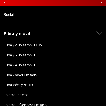
Pie de página de Vodafone
Enlaces a las redes sociales de Vodafone
Social
Fibra y móvil
Fibra y 2 líneas móvil + TV
Fibra y 3 líneas móvil
Fibra y 4 líneas móvil
Fibra y móvil ilimitado
Fibra Móvil y Netflix
Internet en casa
Internet 4G en casa ilimitado