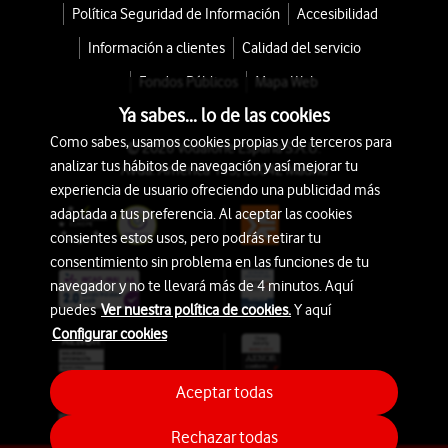
Política Seguridad de Información
Accesibilidad
Información a clientes
Calidad del servicio
Fondos Públicos
Mapa Web
Ya sabes... lo de las cookies
Como sabes, usamos cookies propias y de terceros para
© 2026 Vodafone España S.A.U.
analizar tus hábitos de navegación y así mejorar tu
Avda. América 115, 28042 Madrid
experiencia de usuario ofreciendo una publicidad más
adaptada a tus preferencia. Al aceptar las cookies
consientes estos usos, pero podrás retirar tu
consentimiento sin problema en las funciones de tu
navegador y no te llevará más de 4 minutos. Aquí
puedes
Ver nuestra política de cookies.
Y aquí
Configurar cookies
Aceptar todas
Rechazar todas