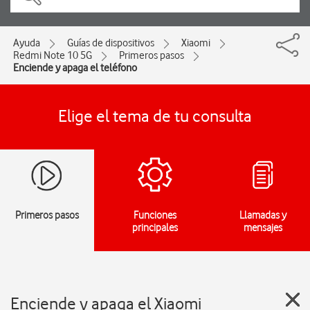
Ayuda
Guías de dispositivos
Xiaomi
Redmi Note 10 5G
Primeros pasos
Enciende y apaga el teléfono
Elige el tema de tu consulta
Primeros pasos
Funciones
Llamadas y
principales
mensajes
Enciende y apaga el Xiaomi