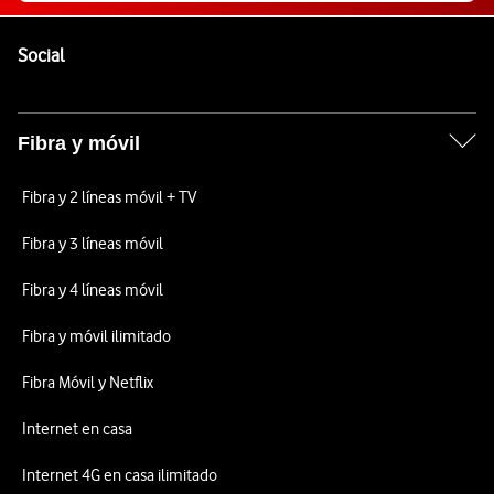
Pie de página de Vodafone
Enlaces a las redes sociales de Vodafone
Social
Fibra y móvil
Fibra y 2 líneas móvil + TV
Fibra y 3 líneas móvil
Fibra y 4 líneas móvil
Fibra y móvil ilimitado
Fibra Móvil y Netflix
Internet en casa
Internet 4G en casa ilimitado