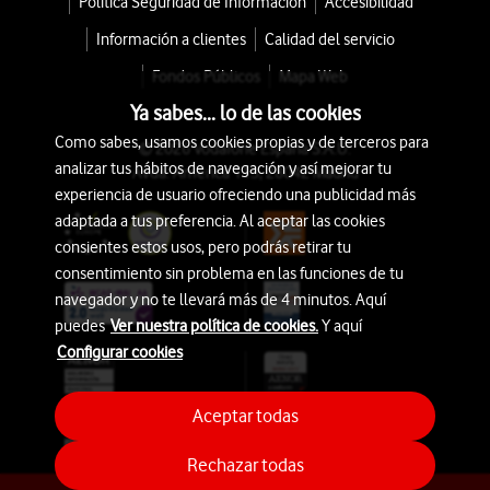
Política Seguridad de Información
Accesibilidad
Información a clientes
Calidad del servicio
Fondos Públicos
Mapa Web
Ya sabes... lo de las cookies
Como sabes, usamos cookies propias y de terceros para
© 2026 Vodafone España S.A.U.
analizar tus hábitos de navegación y así mejorar tu
Avda. América 115, 28042 Madrid
experiencia de usuario ofreciendo una publicidad más
adaptada a tus preferencia. Al aceptar las cookies
consientes estos usos, pero podrás retirar tu
consentimiento sin problema en las funciones de tu
navegador y no te llevará más de 4 minutos. Aquí
puedes
Ver nuestra política de cookies.
Y aquí
Configurar cookies
Aceptar todas
Rechazar todas