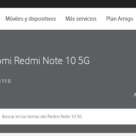
da e idioma
Móviles y dispositivos
Más servicios
Plan Amigo
fone TV
Móviles
Alianza Vodafone e Iberdrola
il 5G
Imagen y Sonido
Servicios avanzados
omi Redmi Note 10 5G
tura
Ver todos
dencias
 11.0