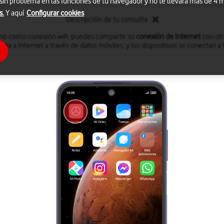
 sin problema en las funciones de tu navegador y no te llevará más de 4
s.
Y aquí
Configurar cookies
Descripción de tu consulta
fono como conexión wifi, puedes compartir su
conexión de Internet
con otro
cta a Internet a través de datos móviles, y los dispositivos se conectan a t