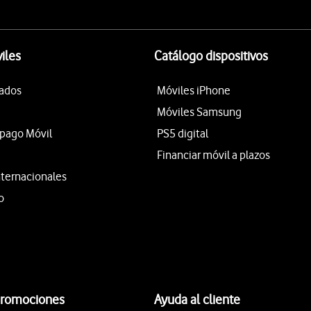
iles
Catálogo dispositivos
tados
Móviles iPhone
Móviles Samsung
epago Móvil
PS5 digital
Financiar móvil a plazos
nternacionales
o
promociones
Ayuda al cliente