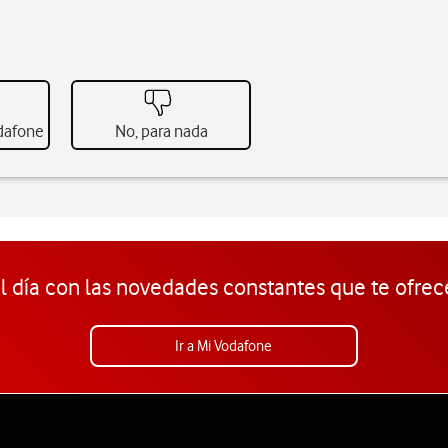
odafone
No, para nada
l día con las novedades constantes que te ofrec
Ir a Mi Vodafone