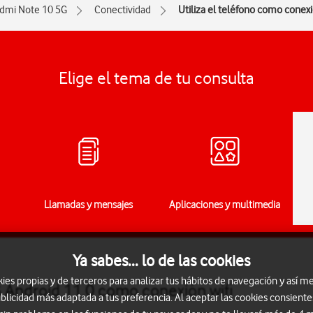
dmi Note 10 5G
Conectividad
Utiliza el teléfono como conexi
Elige el tema de tu consulta
Llamadas y mensajes
Aplicaciones y multimedia
Ya sabes... lo de las cookies
s propias y de terceros para analizar tus hábitos de navegación y así me
G Android 11.0 como conexión wifi
blicidad más adaptada a tus preferencia. Al aceptar las cookies consiente