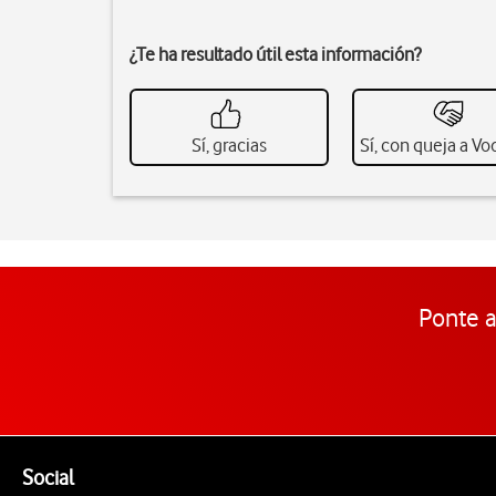
¿Te ha resultado útil esta información?
Sí, gracias
Sí, con queja a V
Ponte a
Pie de página de Vodafone
Enlaces a las redes sociales de Vodafone
Social