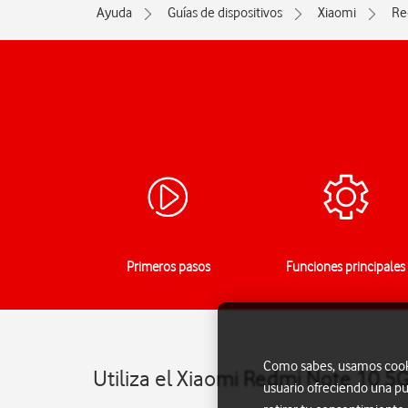
Ayuda
Guías de dispositivos
Xiaomi
Re
Primeros pasos
Funciones principales
Como sabes, usamos cookie
Utiliza el Xiaomi Redmi Note 10 5
usuario ofreciendo una pu