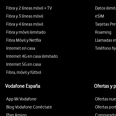
Fibra y 2 líneas móvil + TV
Datos ilimi
Fibra y 3 líneas móvil
eSIM
Fibra y 4 líneas móvil
Tarjetas Pr
Fibra y móvil ilimitado
Roaming
Fibra Móvil y Netflix
Llamadas i
Internet en casa
Teléfono fij
Internet 4G en casa ilimitado
Internet 5G en casa
Fibra, móvil y fútbol
Vodafone España
Ofertas y 
App Mi Vodafone
Ofertas nue
Blog Vodafone Conéctate
Ofertas por
Plan Amigo
Comparador 