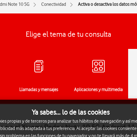
dmi Note 10 5G
Conectividad
Activa o desactiva los datos mó
Elige el tema de tu consulta
Llamadas y mensajes
Aplicaciones y multimedia
Ya sabes... lo de las cookies
s propias y de terceros para analizar tus hábitos de navegación y así me
les en el Xiaomi Redmi Note 10 5G Android 11
blicidad más adaptada a tus preferencia. Al aceptar las cookies consiente
 sin problema en las funciones de tu navegador y no te llevará más de 4