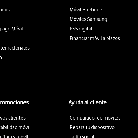
tados
Móviles iPhone
Móviles Samsung
epago Móvil
PS5 digital
Financiar móvil a plazos
nternacionales
o
promociones
Ayuda al cliente
vos clientes
Comparador de móviles
tabilidad móvil
Repara tu dispositivo
fibra y móvil
Tarifa social