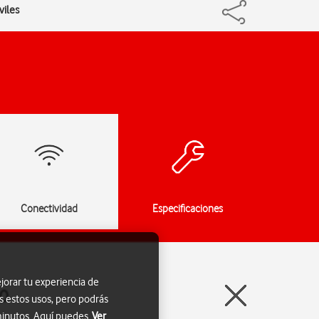
viles
Conectividad
Especificaciones
jorar tu experiencia de
.0
s estos usos, pero podrás
 minutos. Aquí puedes
Ver