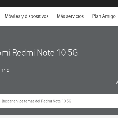
da e idioma
Móviles y dispositivos
Más servicios
Plan Amigo
fone TV
Móviles
Alianza Vodafone e Iberdrola
il 5G
Imagen y Sonido
Servicios avanzados
omi Redmi Note 10 5G
tura
Ver todos
dencias
 11.0