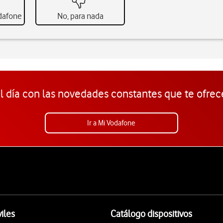
odafone
No, para nada
l día con las novedades constantes que te ofrec
Ir a Mi Vodafone
iles
Catálogo dispositivos