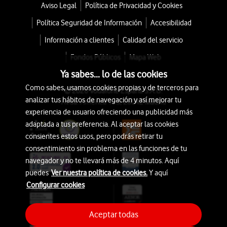
Aviso Legal
Política de Privacidad y Cookies
Política Seguridad de Información
Accesibilidad
Información a clientes
Calidad del servicio
Fondos Públicos
Mapa Web
Ya sabes... lo de las cookies
Como sabes, usamos cookies propias y de terceros para
© 2026 Vodafone España S.A.U.
analizar tus hábitos de navegación y así mejorar tu
Avda. América 115, 28042 Madrid
experiencia de usuario ofreciendo una publicidad más
adaptada a tus preferencia. Al aceptar las cookies
consientes estos usos, pero podrás retirar tu
consentimiento sin problema en las funciones de tu
navegador y no te llevará más de 4 minutos. Aquí
puedes
Ver nuestra política de cookies.
Y aquí
Configurar cookies
Aceptar todas