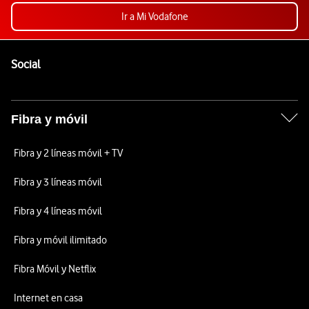
Ir a Mi Vodafone
Pie de página de Vodafone
Enlaces a las redes sociales de Vodafone
Social
Fibra y móvil
Fibra y 2 líneas móvil + TV
Fibra y 3 líneas móvil
Fibra y 4 líneas móvil
Fibra y móvil ilimitado
Fibra Móvil y Netflix
Internet en casa