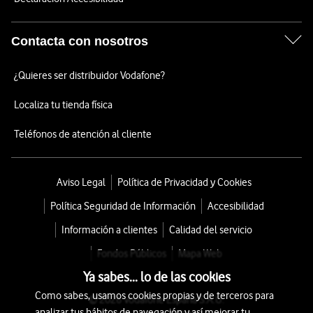
Contacta con nosotros
¿Quieres ser distribuidor Vodafone?
Localiza tu tienda física
Teléfonos de atención al cliente
Aviso Legal
Política de Privacidad y Cookies
Política Seguridad de Información
Accesibilidad
Información a clientes
Calidad del servicio
Fondos Públicos
Mapa Web
Ya sabes... lo de las cookies
Como sabes, usamos cookies propias y de terceros para
© 2026 Vodafone España S.A.U.
analizar tus hábitos de navegación y así mejorar tu