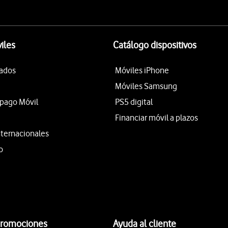
iles
Catálogo dispositivos
tados
Móviles iPhone
Móviles Samsung
epago Móvil
PS5 digital
Financiar móvil a plazos
nternacionales
o
promociones
Ayuda al cliente