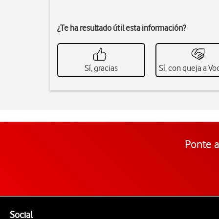
¿Te ha resultado útil esta información?
Sí, gracias
Sí, con queja a V
Ponte a
Pie de página de Vodafone
Enlaces a las redes sociales de Vodafone
Social