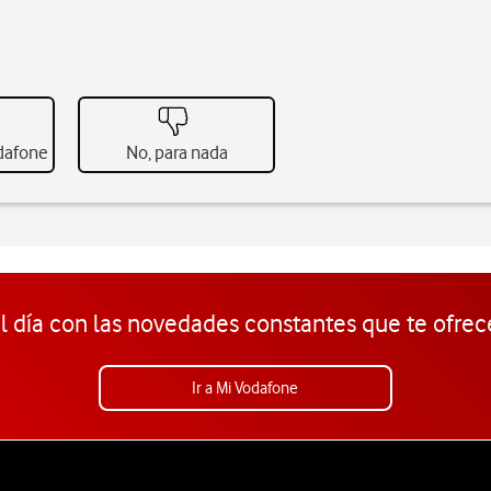
odafone
No, para nada
l día con las novedades constantes que te ofrec
Ir a Mi Vodafone