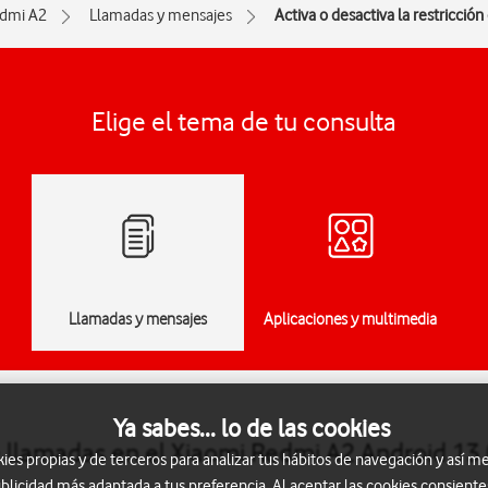
dmi A2
Llamadas y mensajes
Activa o desactiva la restricció
Elige el tema de tu consulta
Llamadas y mensajes
Aplicaciones y multimedia
Ya sabes... lo de las cookies
de llamadas en el Xiaomi Redmi A2 Android 13 
s propias y de terceros para analizar tus hábitos de navegación y así me
blicidad más adaptada a tus preferencia. Al aceptar las cookies consiente