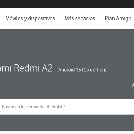
da e idioma
Móviles y dispositivos
Más servicios
Plan Amigo
fone TV
Móviles
Alianza Vodafone e Iberdrola
il 5G
Imagen y Sonido
Servicios avanzados
tura
Ver todos
omi Redmi A2
Android 13 (Go edition)
dencias