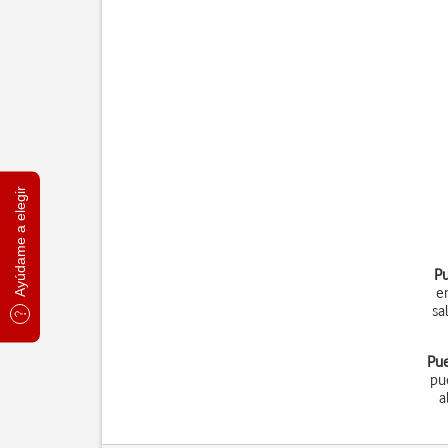
Ayúdame a elegir
Pu
e
sa
Pue
pu
a