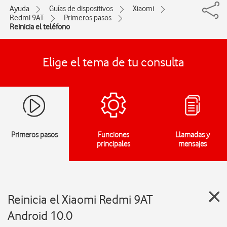
Ayuda
Guías de dispositivos
Xiaomi
Redmi 9AT
Primeros pasos
Reinicia el teléfono
Elige el tema de tu consulta
Primeros pasos
Funciones
Llamadas y
principales
mensajes
Reinicia el Xiaomi Redmi 9AT
Android 10.0