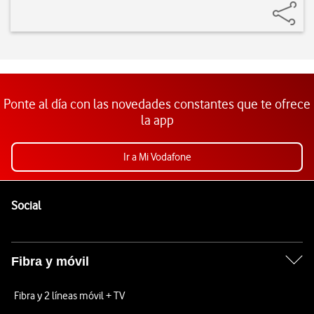
Ponte al día con las novedades constantes que te ofrece
la app
Ir a Mi Vodafone
Pie de página de Vodafone
Enlaces a las redes sociales de Vodafone
Social
Fibra y móvil
Fibra y 2 líneas móvil + TV