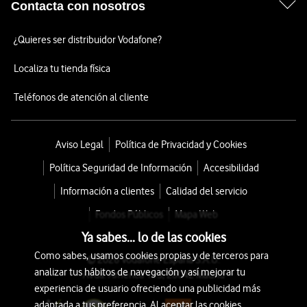
Contacta con nosotros
¿Quieres ser distribuidor Vodafone?
Localiza tu tienda física
Teléfonos de atención al cliente
Aviso Legal
Política de Privacidad y Cookies
Política Seguridad de Información
Accesibilidad
Información a clientes
Calidad del servicio
Fondos Públicos
Mapa Web
Ya sabes... lo de las cookies
Como sabes, usamos cookies propias y de terceros para
© 2026 Vodafone España S.A.U.
analizar tus hábitos de navegación y así mejorar tu
Avda. América 115, 28042 Madrid
experiencia de usuario ofreciendo una publicidad más
adaptada a tus preferencia. Al aceptar las cookies