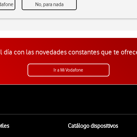
odafone
No, para nada
l día con las novedades constantes que te ofrec
Ir a Mi Vodafone
iles
Catálogo dispositivos