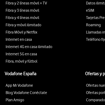
Fibra y 2 líneas móvil + TV
Datos ilimi
Fibra y 3 líneas móvil
eSIM
Fibra y 4 líneas móvil
Tarjetas Pr
Fibra y móvil ilimitado
Roaming
Fibra Móvil y Netflix
Llamadas i
Internet en casa
Teléfono fij
Internet 4G en casa ilimitado
Internet 5G en casa
Fibra, móvil y fútbol
Vodafone España
Ofertas y 
App Mi Vodafone
Ofertas nue
Blog Vodafone Conéctate
Ofertas por
Plan Amigo
Comparador 