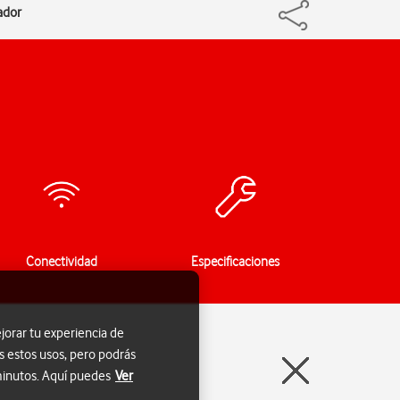
ador
Conectividad
Especificaciones
jorar tu experiencia de
s estos usos, pero podrás
 minutos. Aquí puedes
Ver