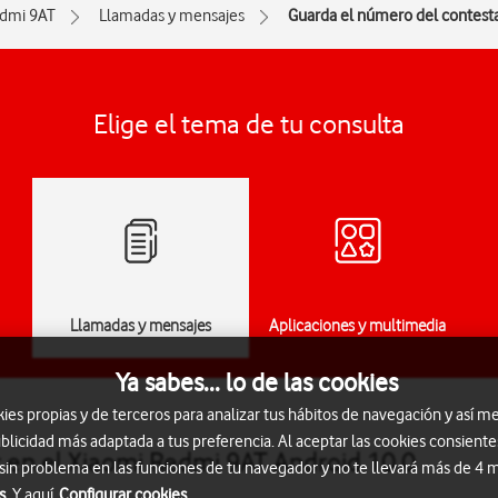
dmi 9AT
Llamadas y mensajes
Guarda el número del contest
Elige el tema de tu consulta
Llamadas y mensajes
Aplicaciones y multimedia
Ya sabes... lo de las cookies
s propias y de terceros para analizar tus hábitos de navegación y así me
blicidad más adaptada a tus preferencia. Al aceptar las cookies consiente
 en el Xiaomi Redmi 9AT Android 10.0
 sin problema en las funciones de tu navegador y no te llevará más de 4
s.
Y aquí
Configurar cookies