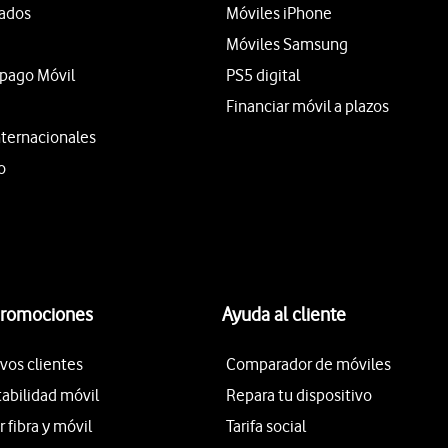
tados
Móviles iPhone
Móviles Samsung
epago Móvil
PS5 digital
Financiar móvil a plazos
nternacionales
o
promociones
Ayuda al cliente
vos clientes
Comparador de móviles
tabilidad móvil
Repara tu dispositivo
fibra y móvil
Tarifa social