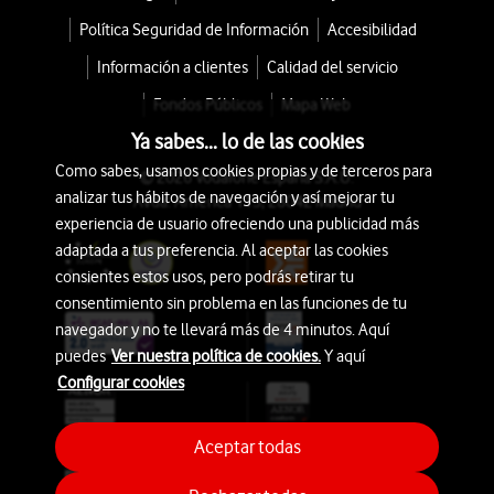
Política Seguridad de Información
Accesibilidad
Información a clientes
Calidad del servicio
Fondos Públicos
Mapa Web
Ya sabes... lo de las cookies
Como sabes, usamos cookies propias y de terceros para
© 2026 Vodafone España S.A.U.
analizar tus hábitos de navegación y así mejorar tu
Avda. América 115, 28042 Madrid
experiencia de usuario ofreciendo una publicidad más
adaptada a tus preferencia. Al aceptar las cookies
consientes estos usos, pero podrás retirar tu
consentimiento sin problema en las funciones de tu
navegador y no te llevará más de 4 minutos. Aquí
puedes
Ver nuestra política de cookies.
Y aquí
Configurar cookies
Aceptar todas