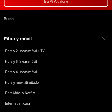
Ir a Mi Vodafone
Pie de página de Vodafone
Enlaces a las redes sociales de Vodafone
Social
Fibra y móvil
Fibra y 2 líneas móvil + TV
Fibra y 3 líneas móvil
Fibra y 4 líneas móvil
Fibra y móvil ilimitado
Fibra Móvil y Netflix
Internet en casa