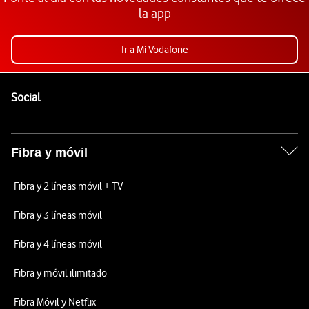
la app
Ir a Mi Vodafone
Pie de página de Vodafone
Enlaces a las redes sociales de Vodafone
Social
Fibra y móvil
Fibra y 2 líneas móvil + TV
Fibra y 3 líneas móvil
Fibra y 4 líneas móvil
Fibra y móvil ilimitado
Fibra Móvil y Netflix