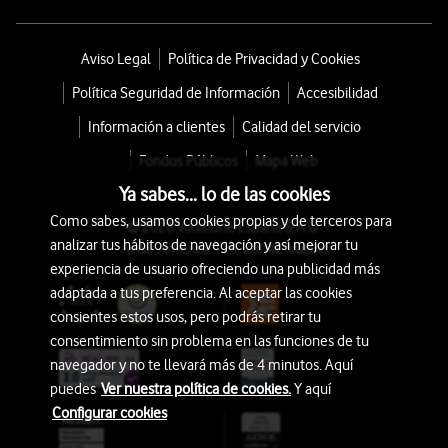
Aviso Legal
Política de Privacidad y Cookies
Política Seguridad de Información
Accesibilidad
Información a clientes
Calidad del servicio
Fondos Públicos
Mapa Web
Ya sabes... lo de las cookies
Como sabes, usamos cookies propias y de terceros para
© 2026 Vodafone España S.A.U.
analizar tus hábitos de navegación y así mejorar tu
Avda. América 115, 28042 Madrid
experiencia de usuario ofreciendo una publicidad más
adaptada a tus preferencia. Al aceptar las cookies
consientes estos usos, pero podrás retirar tu
consentimiento sin problema en las funciones de tu
navegador y no te llevará más de 4 minutos. Aquí
puedes
Ver nuestra política de cookies.
Y aquí
Configurar cookies