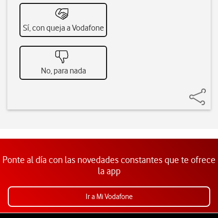
Sí, con queja a Vodafone
No, para nada
Ponte al día con las novedades constantes que te ofrece
la app
Ir a Mi Vodafone
Pie de página de Vodafone