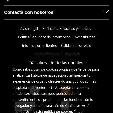
Contacta con nosotros
Aviso Legal
Política de Privacidad y Cookies
Política Seguridad de Información
Accesibilidad
Información a clientes
Calidad del servicio
Fondos Públicos
Mapa Web
Ya sabes... lo de las cookies
Como sabes, usamos cookies propias y de terceros para
© 2026 Vodafone España S.A.U.
analizar tus hábitos de navegación y así mejorar tu
Avda. América 115, 28042 Madrid
experiencia de usuario ofreciendo una publicidad más
adaptada a tus preferencia. Al aceptar las cookies
consientes estos usos, pero podrás retirar tu
consentimiento sin problema en las funciones de tu
navegador y no te llevará más de 4 minutos. Aquí
puedes
Ver nuestra política de cookies.
Y aquí